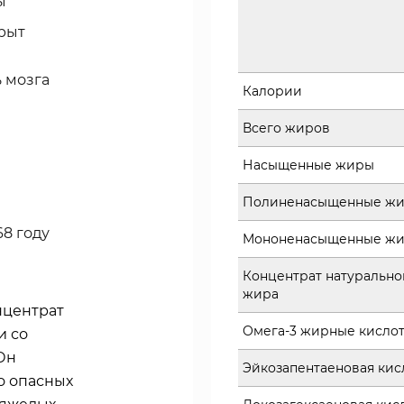
ы
рыт
 мозга
Калории
Всего жиров
Насыщенные жиры
Полиненасыщенные ж
8 году
Мононенасыщенные ж
Концентрат натурально
жира
нцентрат
Омега-3 жирные кислот
и со
Он
Эйкозапентаеновая кис
о опасных