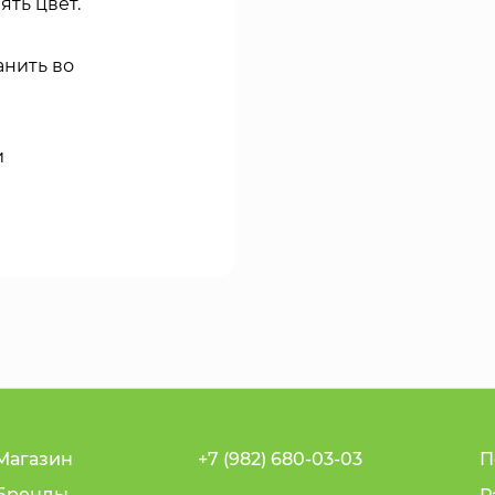
ть цвет.
анить во
и
Магазин
+7 (982) 680-03-03
П
Бренды