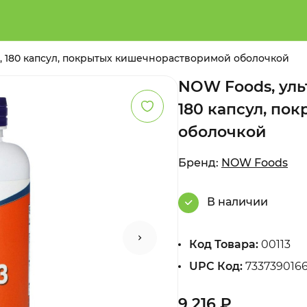
К, 180 капсул, покрытых кишечнорастворимой оболочкой
NOW Foods, уль
180 капсул, по
оболочкой
Бренд:
NOW Foods
В наличии
Код Товара:
00113
UPC Код:
7337390166
9 216 ₽