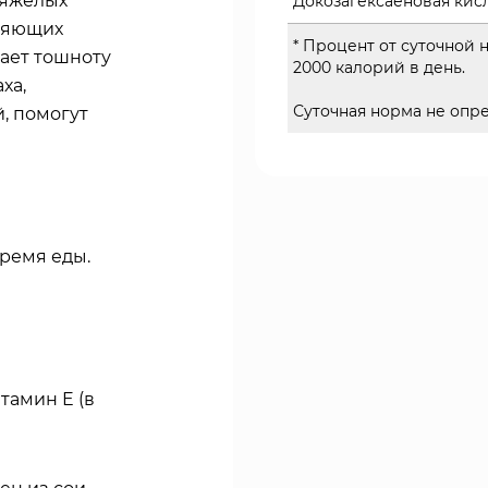
тяжелых
Докозагексаеновая кисл
зняющих
* Процент от суточной
ает тошноту
2000 калорий в день.
ха,
Суточная норма не опр
, помогут
время еды.
тамин E (в