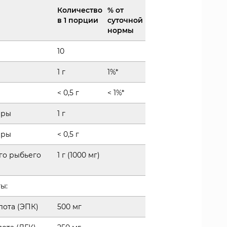
Количество
% от
в 1 порции
суточной
нормы
10
1 г
1%*
< 0,5 г
< 1%*
иры
1 г
иры
< 0,5 г
го рыбьего
1 г (1000 мг)
ы:
лота (ЭПК)
500 мг