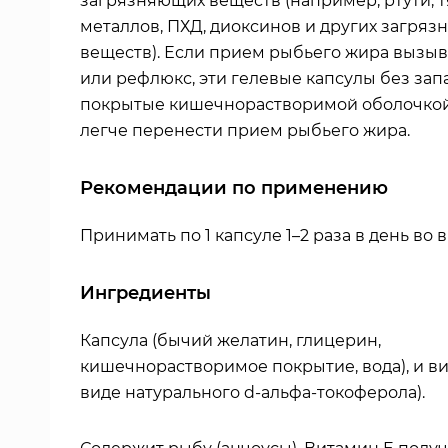
загрязняющих веществ (например, ртути, 
металлов, ПХД, диоксинов и других загря
веществ). Если прием рыбьего жира вызыв
или рефлюкс, эти гелевые капсулы без запа
покрытые кишечнорастворимой оболочкой
легче перенести прием рыбьего жира.
Рекомендации по применению
Принимать по 1 капсуле 1–2 раза в день во 
Ингредиенты
Капсула (бычий желатин, глицерин,
кишечнорастворимое покрытие, вода), и ви
виде натурального d-альфа-токоферола).