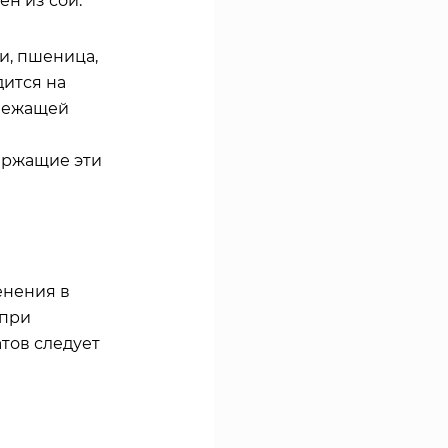
ен из сои.
и, пшеница,
дится на
лежащей
ержащие эти
енения в
 при
тов следует