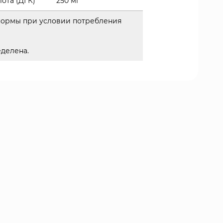
ота (ДГК)
250 мг
 нормы при условии потребления
еделена.