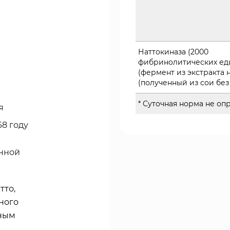
Наттокиназа (2000
фибринолитических ед
(фермент из экстракта н
(полученный из сои без
* Суточная норма не оп
я
8 году
нной
тто,
ного
нным
а