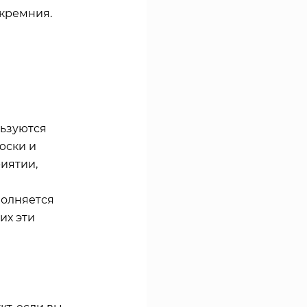
 кремния.
льзуются
юски и
иятии,
полняется
их эти