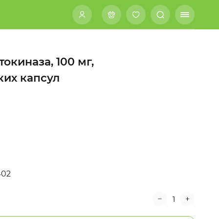
окиназа, 100 мг,
ких капсул
402