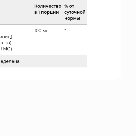
Количество
% от
в 1 порции
суточной
нормы
100 мг
*
иниц)
атто)
 ГМО)
ределена.