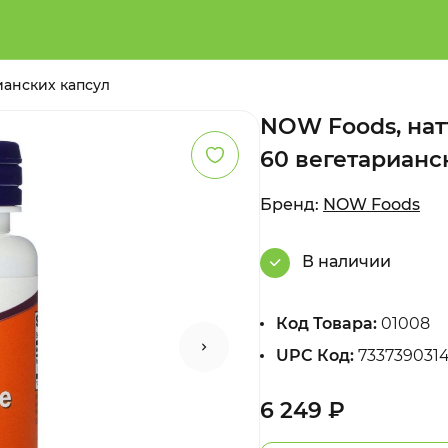
ианских капсул
NOW Foods, натт
60 вегетарианс
Бренд:
NOW Foods
В наличии
Код Товара:
01008
UPC Код:
733739031
6 249 ₽