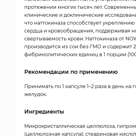
протяжении многих тысяч лет. Современн
клинические и доклинические исследовани
что наттокиназа способствует укреплению
сердца и кровообращения, поддерживая 
свертываемость крови. Наттокиназа от NO
производится из сои без ГМО и содержит 
фибринолитических единиц в 1 порции (100
Рекомендации по применению
Принимать по 1 капсуле 1–2 раза в день на
желудок.
Ингредиенты
Микрокристаллическая целлюлоза, гипро
(целлюлозная капсула), стеариновая кисло