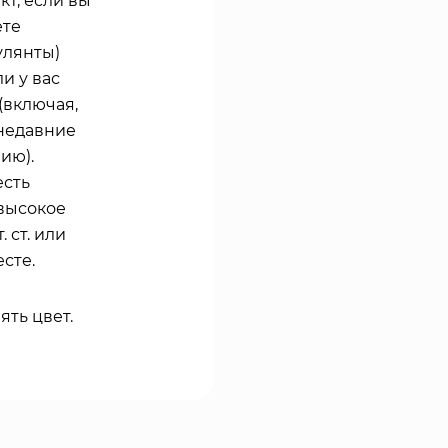
кт, если вы
ете
улянты)
и у вас
(включая,
 недавние
ию).
есть
высокое
. ст. или
сте.
ть цвет.