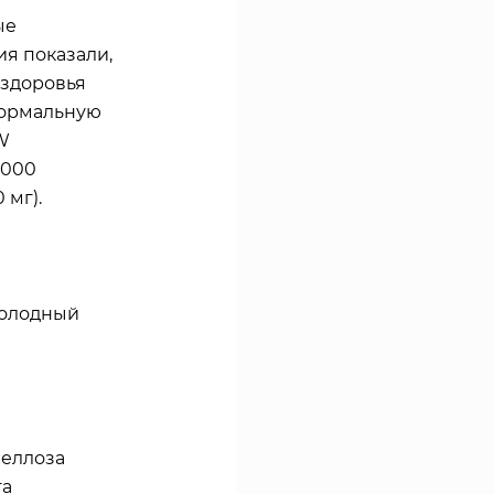
ые
я показали,
 здоровья
нормальную
W
2000
 мг).
 голодный
меллоза
та