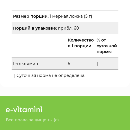
Размер порции:
1 мерная ложка (5 г)
Порций в упаковке:
прибл. 60
Количество
% от
в 1 порции
суточной
нормы
L-глютамин
5 г
†
† Суточная норма не определена.
Все права защищены (с)