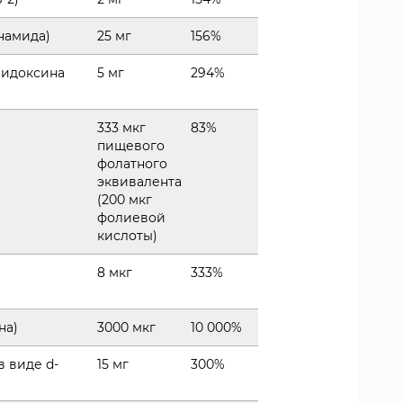
намида)
25 мг
156%
ридоксина
5 мг
294%
333 мкг
83%
пищевого
фолатного
эквивалента
(200 мкг
фолиевой
кислоты)
8 мкг
333%
на)
3000 мкг
10 000%
в виде d-
15 мг
300%