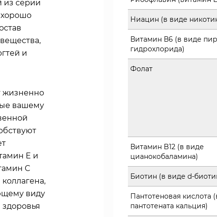
й из серии
е хорошо
Ниацин (в виде никоти
остав
Витамин В6 (в виде пи
вещества,
гидрохлорида)
огтей и
Фолат
т жизненно
мые вашему
венной
обствуют
ет
Витамин B12 (в виде
тамин E и
цианокобаламина)
тамин C
Биотин (в виде d-биоти
 коллагена,
ющему виду
Пантотеновая кислота (
 здоровья
пантотената кальция)