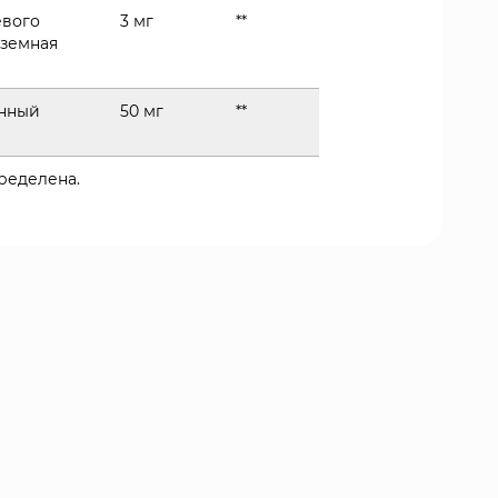
евого
3 мг
**
дземная
анный
50 мг
**
пределена.