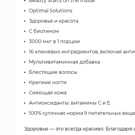
Beauty Starts on the Inside
Optimal Solutions
Здоровье и красота
С биотином
3000 мкг в 1 порции
16 ключевых ингредиентов, включая ант
Мультивитаминная добавка
Блестящие волосы
Крепкие ногти
Сияющая кожа
Антиоксиданты: витамины С и Е
100% суточная норма 9 питательных вещ
Здоровье — это всегда красиво. Благодаря