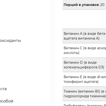
Порций в упаковке:
20
Витамин A (в виде бета
ацетата витамина A)
иоксиданты
Витамин C (в виде аск
кислоты)
Витамин D (в виде
холекальциферола D3)
Витамин E (в виде dl-а
токоферил ацетата)
еств
Тиамин (витамин B1) (в
гидрохлорида тиамина)
 особой
Рибофлавин (витамин B