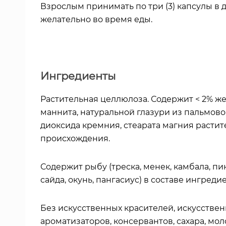
Взрослым принимать по три (3) капсулы в д
желательно во время еды.
Ингредиенты
Растительная целлюлоза. Содержит < 2% же
маннита, натуральной глазури из пальмовог
диоксида кремния, стеарата магния растит
происхождения.
Содержит рыбу (треска, менек, камбала, пик
сайда, окунь, пангасиус) в составе ингреди
Без искусственных красителей, искусстве
ароматизаторов, консервантов, сахара, моло