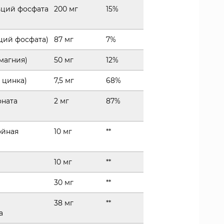
ьций фосфата
200 мг
15%
ций фосфата)
87 мг
7%
магния)
50 мг
12%
 цинка)
7,5 мг
68%
оната
2 мг
87%
ойная
10 мг
**
10 мг
**
30 мг
**
38 мг
**
а