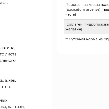
ень,
Порошок из хвоща пол
(Equisetum arvense) (на
часть)
Коллаген (гидролизов
желатин)
** Суточная норма не о
латина,
о листа,
ельного
ша, хек,
ентов.
нных
ка, лактозы,