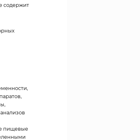
е содержит
орных
еменности,
паратов,
ы,
 анализов
ые пищевые
деленными