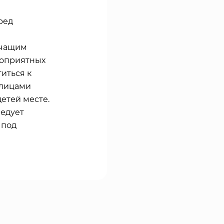
ред
ечащим
гоприятных
иться к
 лицами
детей месте.
ледует
 под