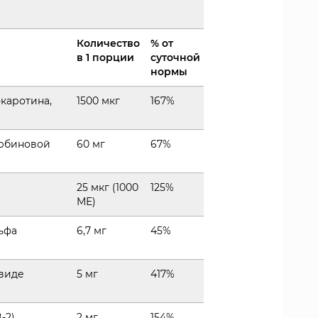
Количество
% от
в 1 порции
суточной
нормы
-каротина,
1500 мкг
167%
орбиновой
60 мг
67%
25 мкг (1000
125%
МЕ)
льфа
6,7 мг
45%
 виде
5 мг
417%
-2)
2 мг
154%