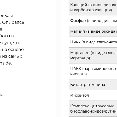
Кальций (в виде дикал
и карбоната кальция)
овье и
Фосфор (в виде дикаль
. Опираясь
а
Магний (в виде оксида 
боты в
Цинк (в виде глюконата
рует, что
 на основе
Марганец (в виде глюк
о из самых
марганца)
nside.
ПАБК (пара-аминобенз
кислота)
Битартрат холина
ия
Инозитол
Комплекс цитрусовых
биофлавоноидов/рутин