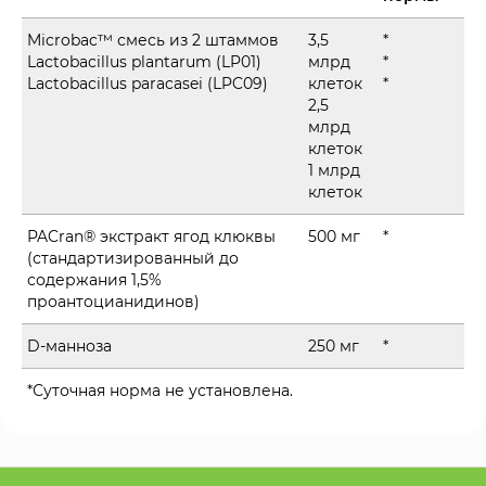
Microbac™ смесь из 2 штаммов
3,5
*
Lactobacillus plantarum (LP01)
млрд
*
Lactobacillus paracasei (LPC09)
клеток
*
2,5
млрд
клеток
1 млрд
клеток
PACran® экстракт ягод клюквы
500 мг
*
(стандартизированный до
содержания 1,5%
проантоцианидинов)
D-манноза
250 мг
*
*Суточная норма не установлена.