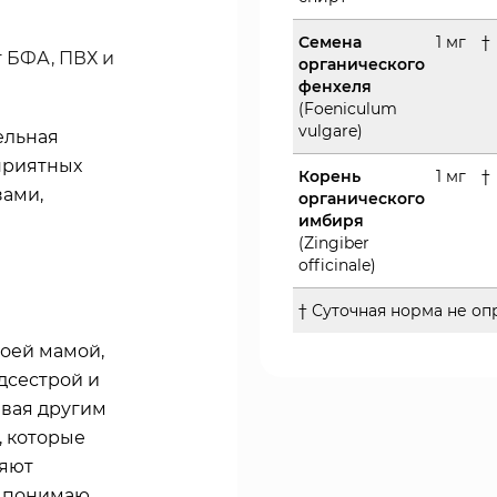
Семена
1 мг
†
 БФА, ПВХ и
органического
фенхеля
(Foeniculum
vulgare)
ельная
приятных
Корень
1 мг
†
зами,
органического
имбиря
(Zingiber
officinale)
† Суточная норма не о
оей мамой,
едсестрой и
вая другим
, которые
ляют
я понимаю,