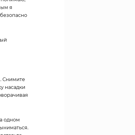
рым я
 безопасно
ный
. Снимите
ку насадки
поворачивая
а одном
выниматься.