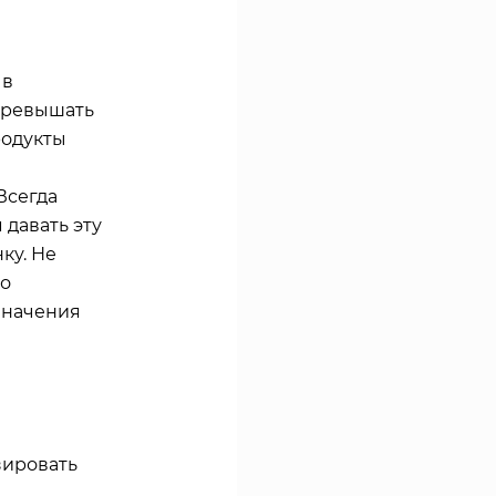
 в
 превышать
родукты
Всегда
 давать эту
ку. Не
бо
значения
зировать