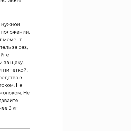
вставьте
о нужной
 положении.
от момент
ель за раз,
айте
и за щеку.
 пипеткой.
редства в
током. Не
молоком. Не
давайте
ее 3 кг