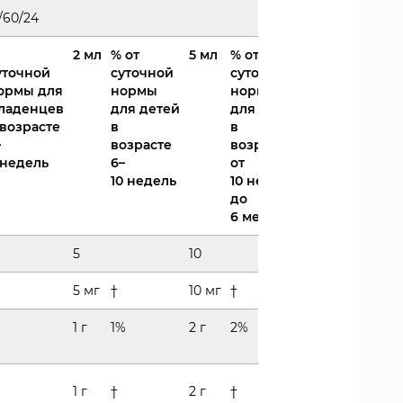
0/60/24
2 мл
% от
5 мл
% от
уточной
суточной
суточной
ормы для
нормы
нормы
ладенцев
для детей
для детей
 возрасте
в
в
–
возрасте
возрасте
 недель
6–
от
10 недель
10 недель
до
6 месяцев
5
10
5 мг
†
10 мг
†
1 г
1%
2 г
2%
1 г
†
2 г
†