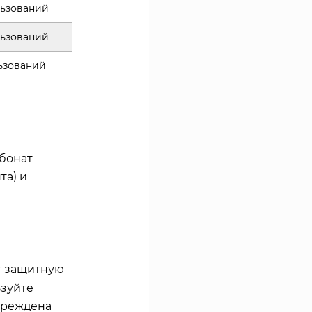
льзований
льзований
ьзований
бонат
та) и
т защитную
ьзуйте
вреждена