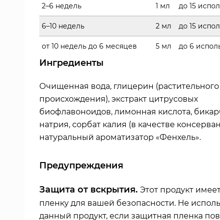
2–6 недель
1 мл
до 15 испо
6–10 недель
2 мл
до 15 испо
от 10 недель до 6 месяцев
5 мл
до 6 испол
Ингредиенты
Очищенная вода, глицерин (растительного
происхождения), экстракт цитрусовых
биофлавоноидов, лимонная кислота, бикар
натрия, сорбат калия (в качестве консерван
натуральный ароматизатор «Фенхель».
Предупреждения
Защита от вскрытия.
Этот продукт имее
пленку для вашей безопасности. Не испол
данный продукт, если защитная пленка по