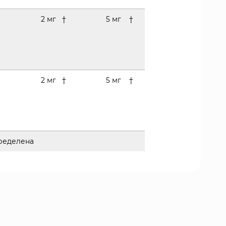
2 мг
†
5 мг
†
2 мг
†
5 мг
†
пределена