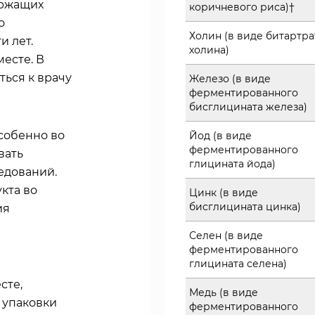
ержащих
коричневого риса)†
о
Холин (в виде битартра
и лет.
холина)
месте. В
ься к врачу
Железо (в виде
ферментированного
бисглицината железа)
собенно во
Йод (в виде
ферментированного
вать
глицината йода)
едований.
кта во
Цинк (в виде
бисглицината цинка)
ия
Селен (в виде
ферментированного
глицината селена)
сте,
Медь (в виде
 упаковки
ферментированного