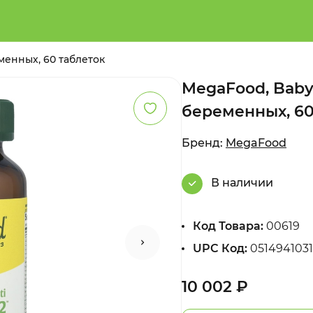
менных, 60 таблеток
MegaFood, Baby
беременных, 60
Бренд:
MegaFood
В наличии
Код Товара:
00619
UPC Код:
051494103
10 002 ₽