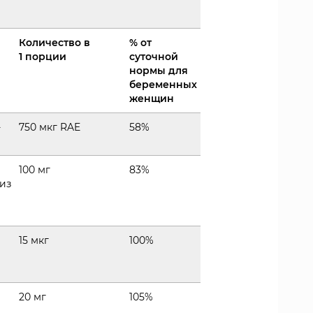
Количество в
% от
1 порции
суточной
нормы для
беременных
женщин
-
750 мкг RAE
58%
100 мг
83%
из
15 мкг
100%
20 мг
105%