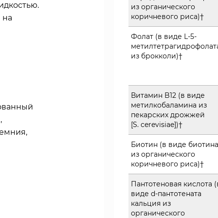
идкостью.
из органического
коричневого риса)†
 на
Фолат (в виде L-5-
метилтетрагидрофолат
из брокколи)†
Витамин B12 (в виде
метилкобаламина из
рованный
пекарских дрожжей
,
[S. cerevisiae])†
емния,
Биотин (в виде биотин
из органического
коричневого риса)†
Пантотеновая кислота (
виде d-пантотената
кальция из
органического