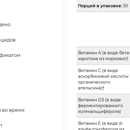
Порций в упаковке:
30
дено
ицидов
Витамин A (в виде бета
ификатом
каротина из моркови)†
Витамин C (в виде
аскорбиновой кислоты 
органического
апельсина)†
Витамин D3 (в виде
ферментированного
 во время
холекальциферола)
Витамин E (в виде d-
т
альфа-токоферола из