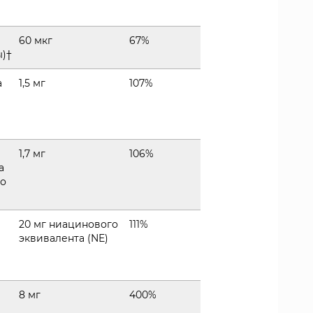
60 мкг
67%
ы)†
а
1,5 мг
107%
1,7 мг
106%
а
го
20 мг ниацинового
111%
эквивалента (NE)
8 мг
400%