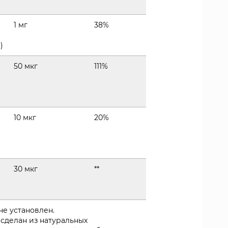
1 мг
38%
)
50 мкг
111%
10 мкг
20%
30 мкг
**
не установлен.
 сделан из натуральных