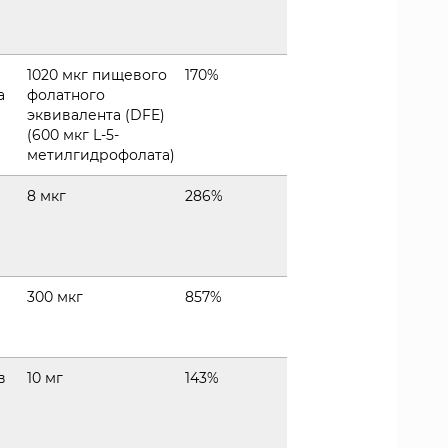
1020 мкг пищевого
170%
а
фолатного
эквивалента (DFE)
(600 мкг L-5-
метилгидрофолата)
8 мкг
286%
а
300 мкг
857%
в
10 мг
143%