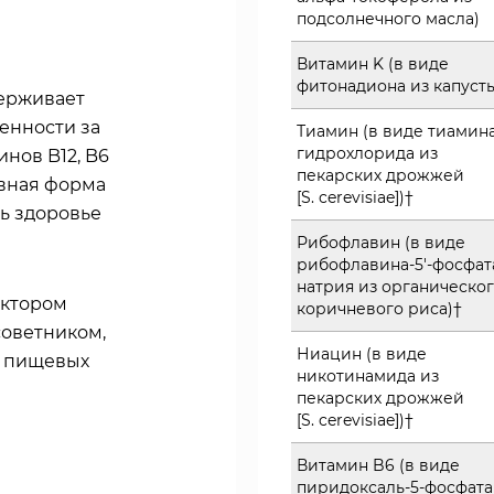
подсолнечного масла)
Витамин K (в виде
фитонадиона из капуст
держивает
енности за
Тиамин (в виде тиамин
гидрохлорида из
нов B12, B6
пекарских дрожжей
ивная форма
[S. cerevisiae])†
ь здоровье
Рибофлавин (в виде
рибофлавина-5'-фосфат
натрия из органическо
октором
коричневого риса)†
оветником,
Ниацин (в виде
и пищевых
никотинамида из
пекарских дрожжей
[S. cerevisiae])†
Витамин B6 (в виде
пиридоксаль-5-фосфата