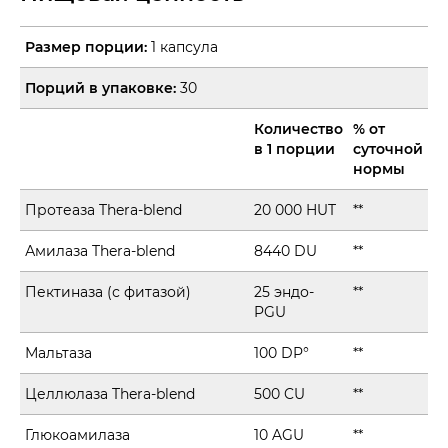
Размер порции:
1 капсула
Порций в упаковке:
30
Количество
% от
в 1 порции
суточной
нормы
Протеаза Thera-blend
20 000 HUT
**
Амилаза Thera-blend
8440 DU
**
Пектиназа (с фитазой)
25 эндо-
**
PGU
Мальтаза
100 DP°
**
Целлюлаза Thera-blend
500 CU
**
Глюкоамилаза
10 AGU
**