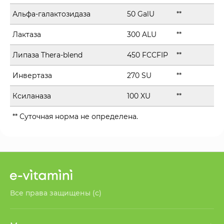
Альфа-галактозидаза
50 GalU
**
Лактаза
300 ALU
**
Липаза Thera-blend
450 FCCFIP
**
Инвертаза
270 SU
**
Ксиланаза
100 XU
**
** Суточная норма не определена.
Все права защищены (с)