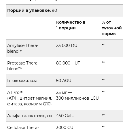
Порций в упаковке:
90
Количество в
% от
1 порции
суточной
нормы
Amylase Thera-
23 000 DU
**
blend™
Protease Thera-
80 000 HUT
**
blend™
Глюкоамилаза
50 AGU
**
ATPro™
25 мг —
**
(АТФ, цитрат магния,
300 миллионов LCU
фитаза, коэнзим Q10)
Альфа-галактозидаза
450 GalU
**
Cellulase Thera-
3000 CU
**