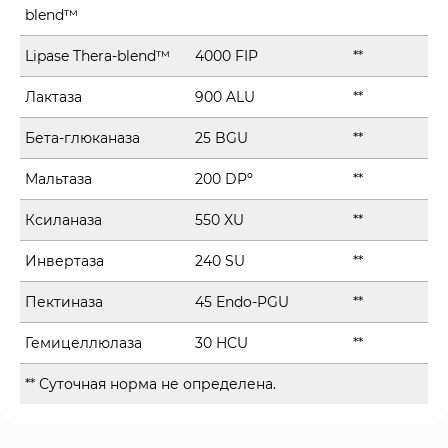
blend™
Lipase Thera-blend™
4000 FIP
**
Лактаза
900 ALU
**
Бета-глюканаза
25 BGU
**
Мальтаза
200 DPº
**
Ксиланаза
550 XU
**
Инвертаза
240 SU
**
Пектиназа
45 Endo-PGU
**
Гемицеллюлаза
30 HCU
**
** Суточная норма не определена.