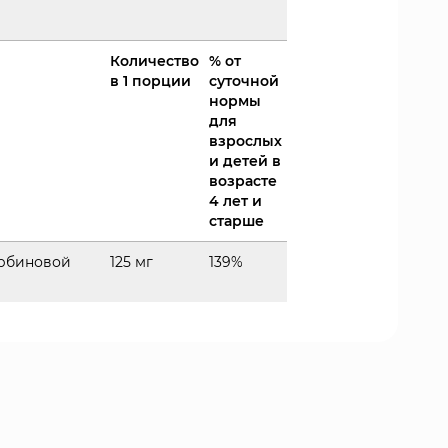
Количество
% от
в 1 порции
суточной
нормы
для
взрослых
и детей в
возрасте
4 лет и
старше
орбиновой
125 мг
139%