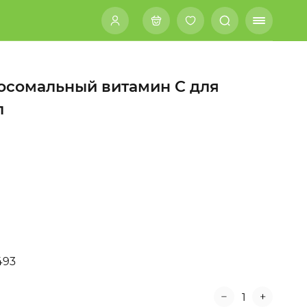
ипосомальный витамин C для
л
493