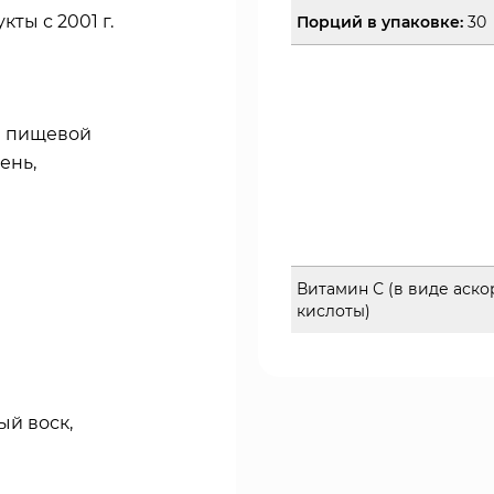
ты с 2001 г.
Порций в упаковке:
30
ве пищевой
ень,
Витамин С (в виде аск
кислоты)
й воск,