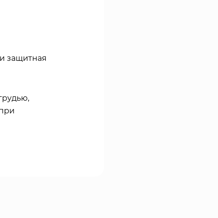
ли защитная
грудью,
 при