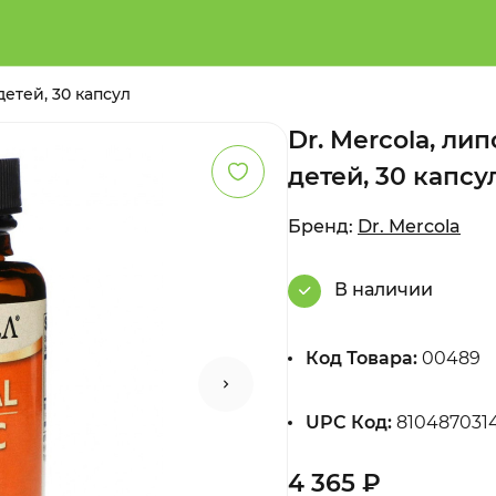
етей, 30 капсул
Dr. Mercola, л
детей, 30 капсу
Бренд:
Dr. Mercola
В наличии
Код Товара:
00489
UPC Код:
810487031
4 365 ₽