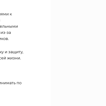
ями к
н
тельными
из-за
ков.
у и защиту,
сей жизни.
инимать по