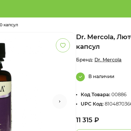
30 капсул
Dr. Mercola, Лю
капсул
Бренд:
Dr. Mercola
В наличии
Код Товара:
00886
UPC Код:
810487036
11 315 ₽