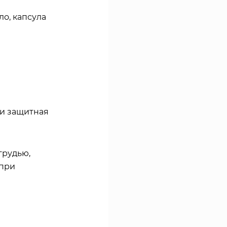
о, капсула
ли защитная
грудью,
 при