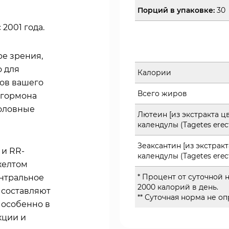
Порций в упаковке:
30
2001 года.
е зрения,
о для
Калории
мов вашего
Всего жиров
 гормона
головные
Лютеин [из экстракта ц
календулы (Tagetes erect
Зеаксантин [из экстракт
 и RR-
календулы (Tagetes erect
желтом
* Процент от суточной
ентральное
2000 калорий в день.
 составляют
** Суточная норма не о
 особенно в
кции и