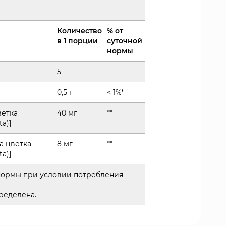
Количество
% от
в 1 порции
суточной
нормы
5
0,5 г
< 1%*
ветка
40 мг
**
a)]
а цветка
8 мг
**
a)]
 нормы при условии потребления
пределена.