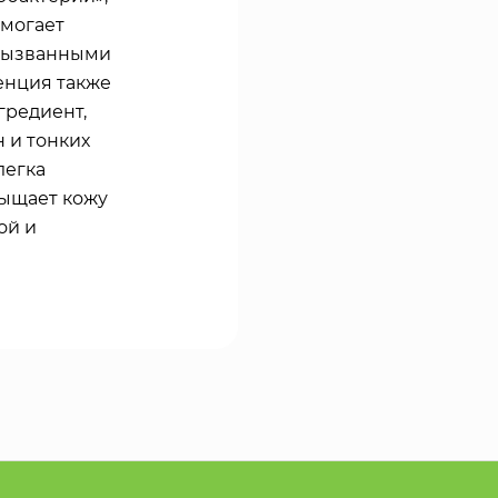
омогает
 вызванными
енция также
гредиент,
 и тонких
легка
сыщает кожу
ой и