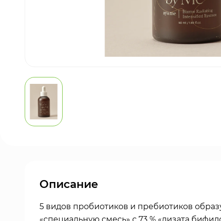
Описание
5 видов пробиотиков и пребиотиков образ
«специальную смесь» с 73 % «лизата бифид