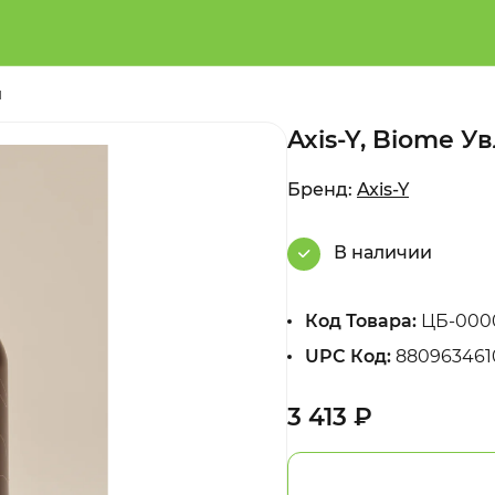
л
Axis-Y, Biome 
Бренд:
Axis-Y
В наличии
Код Товара:
ЦБ-000
UPC Код:
880963461
3 413 ₽