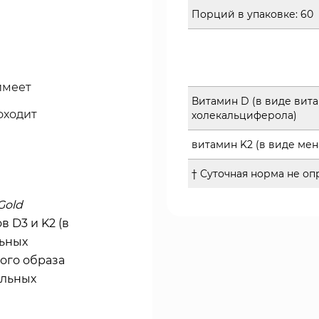
Порций в упаковке:
60
имеет
Витамин D (в виде вита
оходит
холекальциферола)
витамин K2 (в виде мен
† Суточная норма не оп
 Gold
 D3 и K2 (в
льных
ого образа
ельных