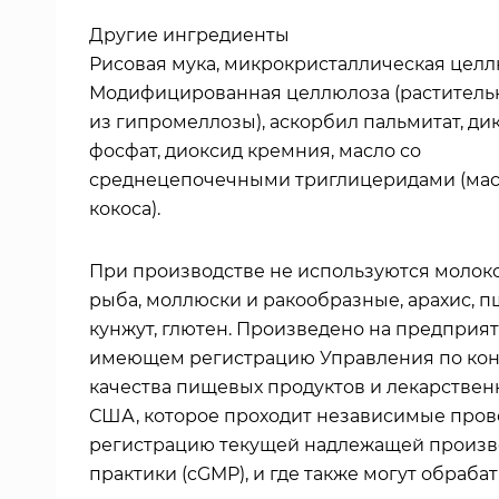
Другие ингредиенты
Рисовая мука, микрокристаллическая целл
Модифицированная целлюлоза (растительн
из гипромеллозы), аскорбил пальмитат, ди
фосфат, диоксид кремния, масло со
среднецепочечными триглицеридами (мас
кокоса).
При производстве не используются молоко,
рыба, моллюски и ракообразные, арахис, п
кунжут, глютен. Произведено на предприят
имеющем регистрацию Управления по ко
качества пищевых продуктов и лекарствен
США, которое проходит независимые пров
регистрацию текущей надлежащей произв
практики (cGMP), и где также могут обраба