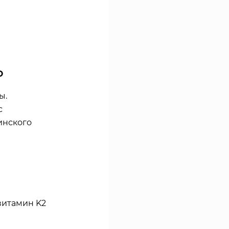
ю
ы.
с
инского
 витамин K2