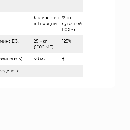
Количество
% от
в 1 порции
суточной
нормы
мина D3,
25 мкг
125%
(1000 МЕ)
ахинона-4)
40 мкг
†
ределена.