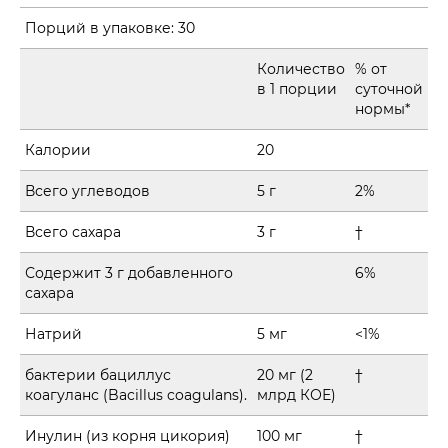
Порций в упаковке:
30
Количество
% от
в 1 порции
суточной
нормы*
Калории
20
Всего углеводов
5 г
2%
Всего сахара
3 г
†
Содержит 3 г добавленного
6%
сахара
Натрий
5 мг
<1%
бактерии бациллус
20 мг (2
†
коагуланс (Bacillus coagulans).
млрд КОЕ)
Инулин (из корня цикория)
100 мг
†