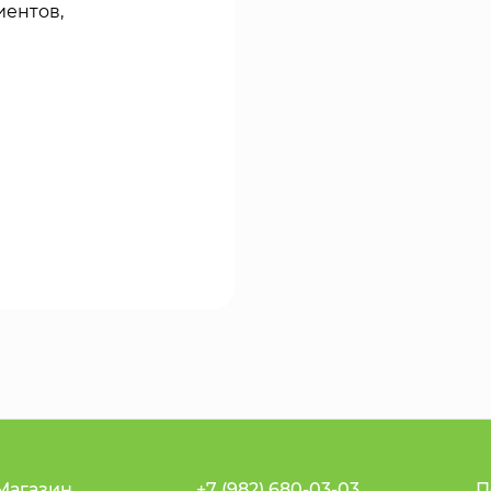
иентов,
Магазин
+7 (982) 680-03-03
П