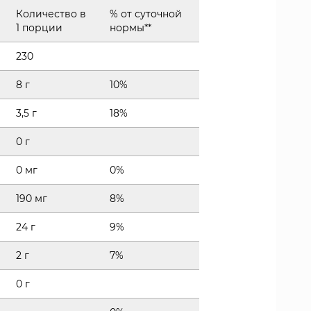
Количество в
% от суточной
1 порции
нормы**
230
8 г
10%
3,5 г
18%
0 г
0 мг
0%
190 мг
8%
24 г
9%
2 г
7%
0 г