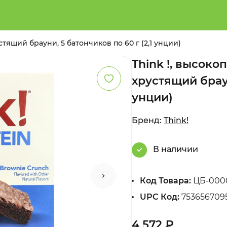
тящий брауни, 5 батончиков по 60 г (2,1 унции)
Think !, высок
хрустящий браун
унции)
Бренд:
Think!
В наличии
Код Товара:
ЦБ-000
UPC Код:
753656709
4 572 ₽