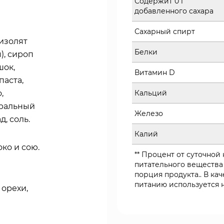
Содержит 0 г
добавленного сахара
Сахарный спирт
 изолят
Белки
), сироп
шок,
Витамин D
паста,
,
Кальций
уральный
Железо
, соль.
Калий
ко и сою.
** Процент от суточной
питательного вещества
порция продукта.. В к
питанию используется н
 орехи,