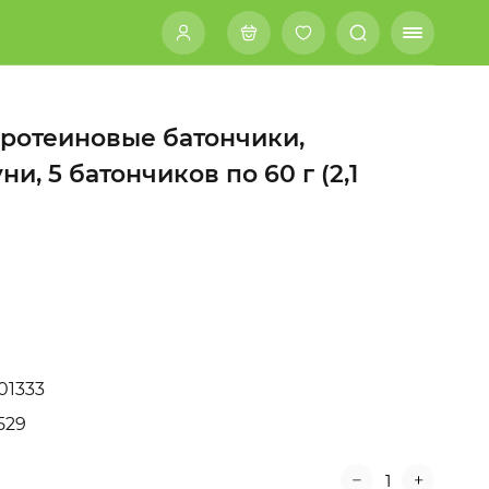
опротеиновые батончики,
и, 5 батончиков по 60 г (2,1
01333
529