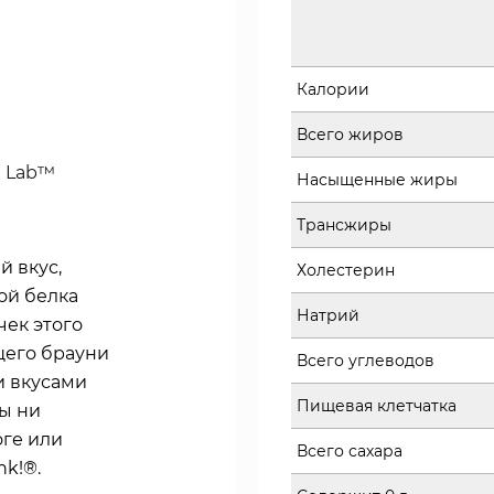
Калории
Всего жиров
I Lab™
Насыщенные жиры
Трансжиры
й вкус,
Холестерин
ой белка
Натрий
чек этого
щего брауни
Всего углеводов
и вкусами
Пищевая клетчатка
вы ни
оге или
Всего сахара
nk!®.