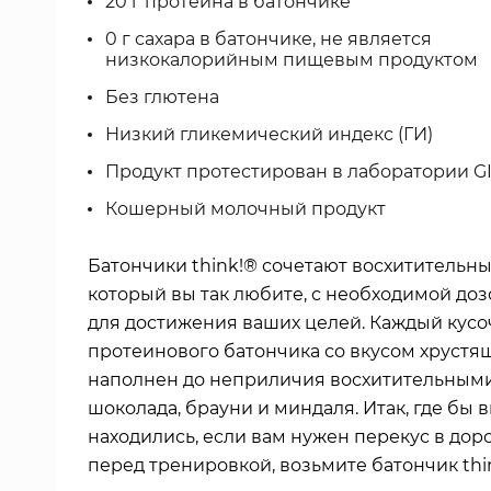
20 г протеина в батончике
0 г сахара в батончике, не является
низкокалорийным пищевым продуктом
Без глютена
Низкий гликемический индекс (ГИ)
Продукт протестирован в лаборатории G
Кошерный молочный продукт
Батончики think!® сочетают восхитительны
который вы так любите, с необходимой доз
для достижения ваших целей. Каждый кусо
протеинового батончика со вкусом хрустя
наполнен до неприличия восхитительным
шоколада, брауни и миндаля. Итак, где бы 
находились, если вам нужен перекус в дор
перед тренировкой, возьмите батончик thi