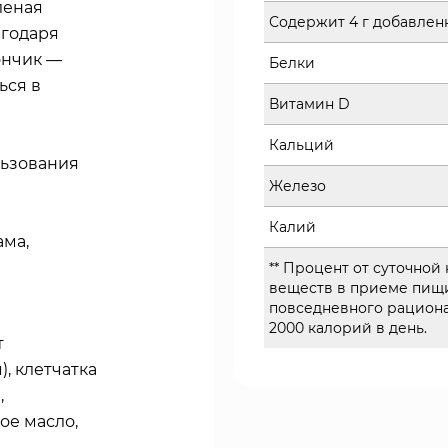
леная
Содержит 4 г добавлен
агодаря
ончик —
Белки
ься в
Витамин D
Кальций
льзования
Железо
Калий
ама,
** Процент от суточной
веществ в приеме пищи
повседневного рациона
2000 калорий в день.
т
, клетчатка
,
ое масло,