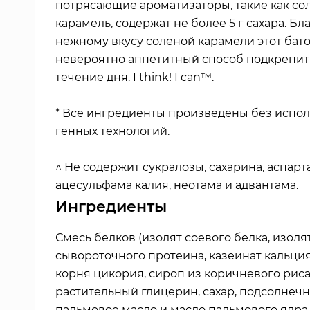
потрясающие ароматизаторы, такие как со
карамель, содержат не более 5 г сахара. Бл
нежному вкусу соленой карамели этот бат
невероятно аппетитный способ подкрепит
течение дня. I think! I can™.
* Все ингредиенты произведены без испо
генных технологий.
^ Не содержит сукралозы, сахарина, аспарт
ацесульфама калия, неотама и адвантама.
Ингредиенты
Смесь белков (изолят соевого белка, изоля
сывороточного протеина, казеинат кальция)
корня цикория, сироп из коричневого риса
растительный глицерин, сахар, подсолнечн
пальмовое масло и масло пальмового ядра,