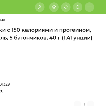
дый
ики с 150 калориями и протеином,
ь, 5 батончиков, 40 г (1,41 унции)
01329
33