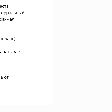
аста,
натуральный
рахмал,
индаль).
рабатывает
ь от