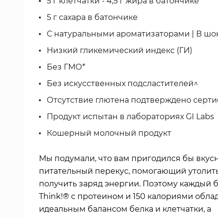
5 г клетчатки - 4,5 г жира в батончике
5 г сахара в батончике
С натуральными ароматизаторами | В шо
Низкий гликемический индекс (ГИ)
Без ГМО*
Без искусственных подсластителей^
Отсутствие глютена подтверждено серт
Продукт испытан в лабораториях GI Labs
Кошерный молочный продукт
Мы подумали, что вам пригодился бы вкус
питательный перекус, помогающий утолить
получить заряд энергии. Поэтому каждый 
Think!® с протеином и 150 калориями обла
идеальным балансом белка и клетчатки, а