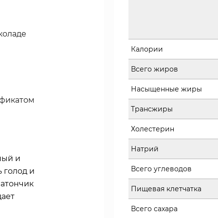
коладе
Калории
Всего жиров
Насыщенные жиры
ификатом
Трансжиры
Холестерин
Натрий
ный и
Всего углеводов
 голод и
батончик
Пищевая клетчатка
дает
Всего сахара