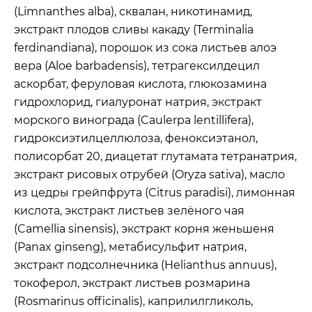
(Limnanthes alba), сквалан, никотинамид,
экстракт плодов сливы какаду (Terminalia
ferdinandiana), порошок из сока листьев алоэ
вера (Aloe barbadensis), тетрагексилдецил
аскорбат, феруловая кислота, глюкозамина
гидрохлорид, гиалуронат натрия, экстракт
морского винограда (Caulerpa lentillifera),
гидроксиэтилцеллюлоза, феноксиэтанол,
полисорбат 20, диацетат глутамата тетранатрия,
экстракт рисовых отрубей (Oryza sativa), масло
из цедры грейпфрута (Citrus paradisi), лимонная
кислота, экстракт листьев зелёного чая
(Camellia sinensis), экстракт корня женьшеня
(Panax ginseng), метабисульфит натрия,
экстракт подсолнечника (Helianthus annuus),
токоферол, экстракт листьев розмарина
(Rosmarinus officinalis), каприлилгликоль,