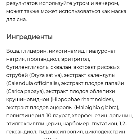
результатов используйте утром и вечером,
может также может использоваться как маска
для сна.
Ингредиенты
Вода, глицерин, никотинамид, гиалуронат
натрия, пропандиол, эритритол,
бутиленгликоль, сквалан, экстракт рисовых
отрубей (Oryza sativa), экстракт календулы
(Calendula officinalis), экстракт плодов папайи
(Carica papaya), экстракт плодов облепихи
крушиновидной (Hippophae rhamnoides),
экстракт плодов ацеролы (Malpighia glabra),
полиглицерил-10 лаурат, хлорфенезин, аргинин,
этилгексилглицерин, карбомер, глутатион, 1,2-
гександиол, гидроксипропил, циклодекстрин,