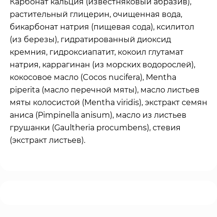
Карбонат кальция (известняковый абразив),
растительный глицерин, очищенная вода,
бикарбонат натрия (пищевая сода), ксилитол
(из березы), гидратированный диоксид
кремния, гидроксиапатит, кокоил глутамат
натрия, каррагинан (из морских водорослей),
кокосовое масло (Cocos nucifera), Mentha
piperita (масло перечной мяты), масло листьев
мяты колосистой (Mentha viridis), экстракт семян
аниса (Pimpinella anisum), масло из листьев
грушанки (Gaultheria procumbens), стевия
(экстракт листьев).