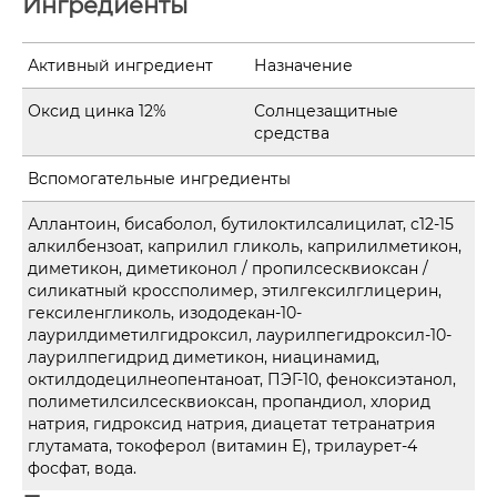
Ингредиенты
Активный ингредиент
Назначение
Оксид цинка 12%
Солнцезащитные
средства
Вспомогательные ингредиенты
Аллантоин, бисаболол, бутилоктилсалицилат, c12-15
алкилбензоат, каприлил гликоль, каприлилметикон,
диметикон, диметиконол / пропилсесквиоксан /
силикатный кроссполимер, этилгексилглицерин,
гексиленгликоль, изододекан-10-
лаурилдиметилгидроксил, лаурилпегидроксил-10-
лаурилпегидрид диметикон, ниацинамид,
октилдодецилнеопентаноат, ПЭГ-10, феноксиэтанол,
полиметилсилсесквиоксан, пропандиол, хлорид
натрия, гидроксид натрия, диацетат тетранатрия
глутамата, токоферол (витамин Е), трилаурет-4
фосфат, вода.