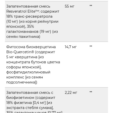
Запатентованная смесь
55 мг
**
Resveratrol Elite™: содержит
18% транс-ресвератрола
(10 мг) (из корня рейнутрии
японской), 35%
галактоманнанов (19 мг) (из
семян пажитника)
Фитосома биокверцетина
14,7 мг
**
Bio-Quercetin® (содержит
5 мг кверцетина [из
концентрата бутонов цветка
софоры японской],
фосфатидилхолиновый
комплекс [из семян
подсолнечника])
Запатентованная смесь с
2,22 мг
**
биофизетином (содержит
18% физетина [0,4 мг] [из
экстракта стебля сумаха],
35% галактоманнанов [0,77 мг]