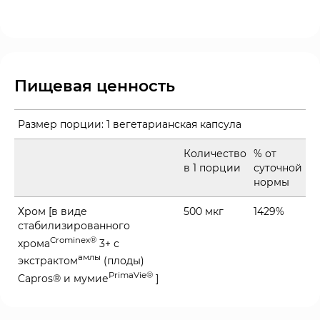
Пищевая ценность
Размер порции:
1 вегетарианская капсула
Количество
% от
в 1 порции
суточной
нормы
Хром [в виде
500 мкг
1429%
стабилизированного
Crominex®
хрома
3+ с
амлы
экстрактом
(плоды)
PrimaVie®
Capros® и мумие
]