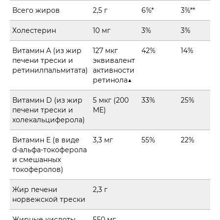
Всего жиров
2,5 г
6%*
3%**
Холестерин
10 мг
3%
3%
Витамин A (из жир
127 мкг
42%
14%
печени трески и
эквивалент
ретинилпальмитата)
активности
ретинола▲
Витамин D (из жир
5 мкг (200
33%
25%
печени трески и
МЕ)
холекальциферола)
Витамин E (в виде
3,3 мг
55%
22%
d-альфа-токоферола
и смешанных
токоферолов)
Жир печени
2,3 г
норвежской трески
Жирные кислоты
550 мг