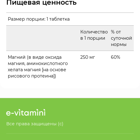
Пищевая ценность
Размер порции:
1 таблетка
Количество
% от
в 1 порции
суточной
нормы
Магний (в виде оксида
250 мг
60%
магния, аминокислотного
хелата магния [на основе
рисового протеина])
Все права защищены (с)