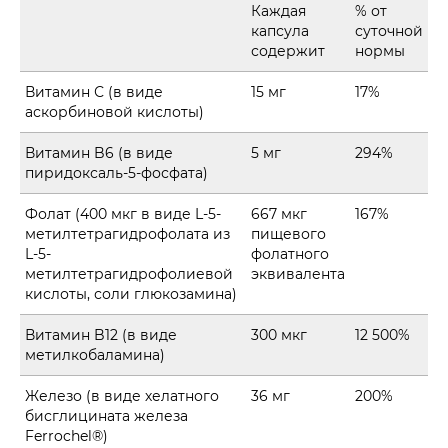
Каждая
% от
капсула
суточной
содержит
нормы
Витамин С (в виде
15 мг
17%
аскорбиновой кислоты)
Витамин B6 (в виде
5 мг
294%
пиридоксаль-5-фосфата)
Фолат (400 мкг в виде L-5-
667 мкг
167%
метилтетрагидрофолата из
пищевого
L-5-
фолатного
метилтетрагидрофолиевой
эквивалента
кислоты, соли глюкозамина)
Витамин B12 (в виде
300 мкг
12 500%
метилкобаламина)
Железо (в виде хелатного
36 мг
200%
бисглицината железа
Ferrochel®)