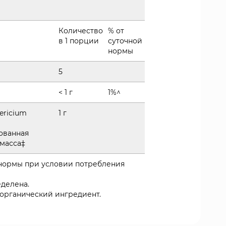
Количество
% от
в 1 порции
суточной
нормы
5
< 1 г
1%^
ericium
1 г
ованная
масса‡
 нормы при условии потребления
еделена.
органический ингредиент.