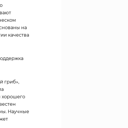
о
вают
ческом
снованы на
ии качества
 поддержка
й гриб»,
ма
и хорошего
вестен
мы. Научные
ожет