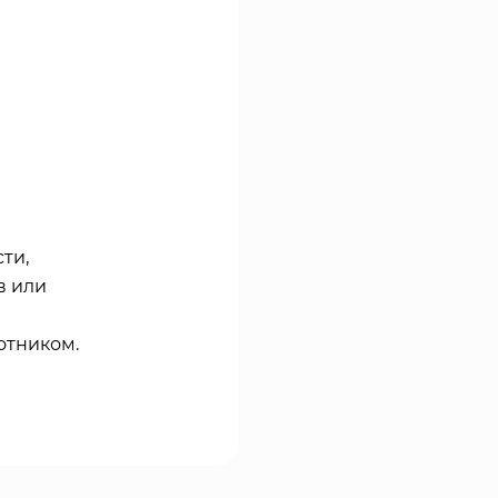
ти,
в или
отником.