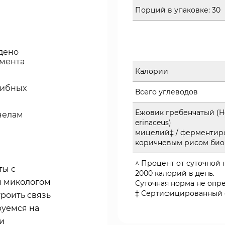
Порций в упаковке:
30
дено
амента
Калории
рибных
Всего углеводов
Ежовик гребенчатый (H
челам
erinaceus)
мицелий‡ / ферментир
коричневым рисом био
^ Процент от суточной
ты с
2000 калорий в день.
м микологом
Суточная норма не опр
‡ Сертифицированный 
троить связь
руемся на
и