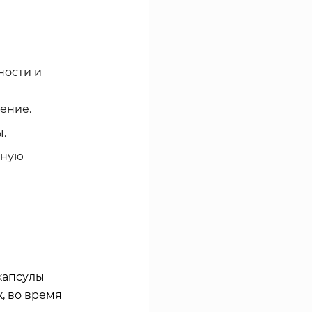
ности и
ение.
.
нную
капсулы
, во время