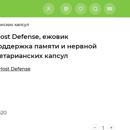
анских капсул
 Host Defense, ежовик
оддержка памяти и нервной
гетарианских капсул
 Host Defense
620