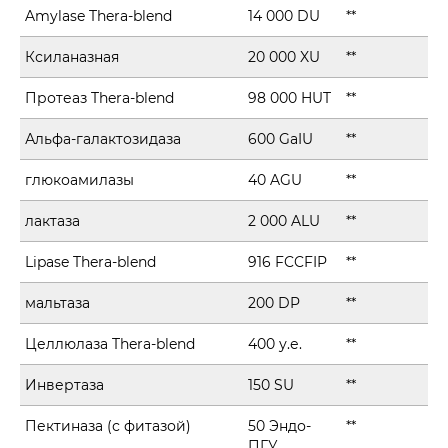
Amylase Thera-blend
14 000 DU
**
Ксиланазная
20 000 XU
**
Протеаз Thera-blend
98 000 HUT
**
Альфа-галактозидаза
600 GaIU
**
глюкоамилазы
40 AGU
**
лактаза
2 000 ALU
**
Lipase Thera-blend
916 FCCFIP
**
мальтаза
200 DP
**
Целлюлаза Thera-blend
400 у.е.
**
Инвертаза
150 SU
**
Пектиназа (с фитазой)
50 Эндо-
**
ПГУ