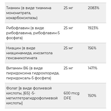
Тиамин (в виде тиамина
25 мг
2083%
мононитрата,
кокарбоксилазы)
Рибофлавин (в виде
25 мг
1923%
рибофлавина, рибофлавин-5
фосфата)
Ниацин (в виде
25 мг
156%
ниацинамида, инозитола
гексаникотината
Витамин B6 (в виде
25 мг
1471%
пиридоксина гидрохлорида,
пиридоксаль-5 фосфата)
Фолат [в виде фолиевой
кислоты, [6S] -5-
600 mcg
150%
метилтетрагидрофолиевой
DFE
кислоты]