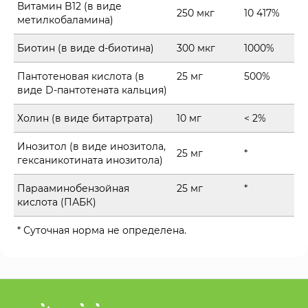
Витамин B12 (в виде
250 мкг
10 417%
метилкобаламина)
Биотин (в виде d-биотина)
300 мкг
1000%
Пантотеновая кислота (в
25 мг
500%
виде D-пантотената кальция)
Холин (в виде битартрата)
10 мг
< 2%
Инозитол (в виде инозитола,
25 мг
*
гексаникотината инозитола)
Парааминобензойная
25 мг
*
кислота (ПАБК)
* Суточная норма не определена.