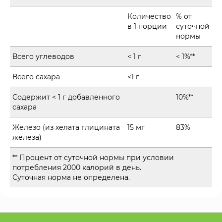
Количество
% от
в 1 порции
суточной
нормы
Всего углеводов
< 1 г
< 1%**
Всего сахара
<1 г
Содержит < 1 г добавленного
10%**
сахара
Железо (из хелата глицината
15 мг
83%
железа)
** Процент от суточной нормы при условии
потребления 2000 калорий в день.
Суточная норма не определена.