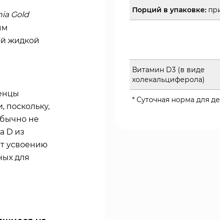
Порций в упаковке:
при
nia Gold
ым
ой жидкой
Витамин D3 (в виде
холекальциферола)
денцы
* Суточная норма для де
, поскольку,
обычно не
а D из
ет усвоению
ных для