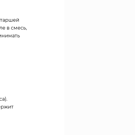
старшей
ле в смесь,
ринимать
а).
ержит