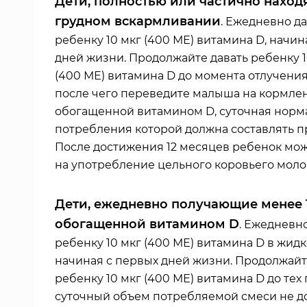
Дети, полностью или частично наход
грудном вскармливании
. Ежедневно д
ребенку 10 мкг (400 МЕ) витамина D, начин
дней жизни. Продолжайте давать ребенку 1
(400 МЕ) витамина D до момента отлучения 
после чего переведите малыша на кормле
обогащенной витамином D, суточная норм
потребления которой должна составлять пр
После достижения 12 месяцев ребенок мо
на употребление цельного коровьего моло
Дети, ежедневно получающие менее 1
обогащенной витамином D
. Ежедневн
ребенку 10 мкг (400 МЕ) витамина D в жид
начиная с первых дней жизни. Продолжайт
ребенку 10 мкг (400 МЕ) витамина D до тех 
суточный объем потребляемой смеси не до