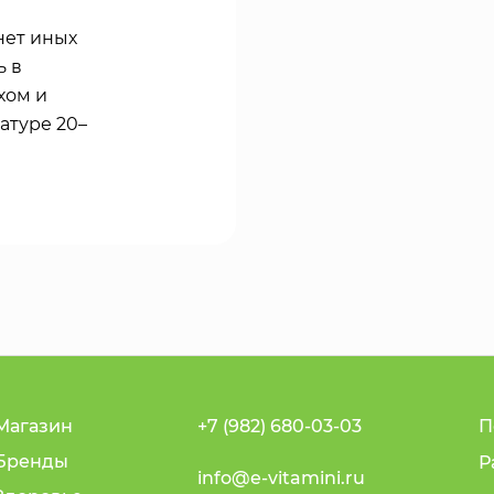
нет иных
ь в
хом и
атуре 20–
Магазин
+7 (982) 680-03-03
П
Бренды
Р
info@e-vitamini.ru