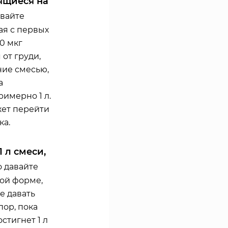
ящиеся на
авайте
ая с первых
0 мкг
от груди,
ние смесью,
а
имерно 1 л.
жет перейти
ка.
 л смеси,
о давайте
кой форме,
е давать
пор, пока
стигнет 1 л