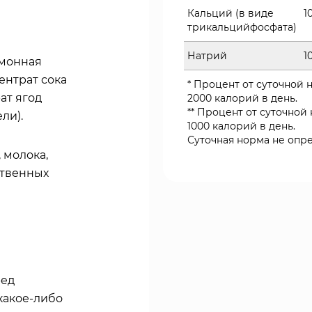
Кальций (в виде
1
трикальцийфосфата)
Натрий
1
имонная
ентрат сока
* Процент от суточной
ат ягод
2000 калорий в день.
** Процент от суточно
ли).
1000 калорий в день.
Суточная норма не опр
 молока,
ственных
ред
 какое-либо