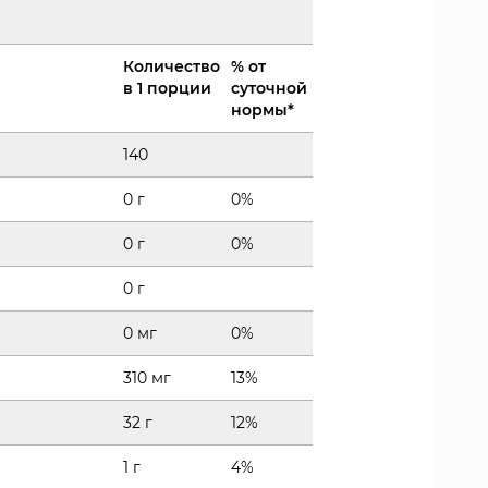
Количество
% от
в 1 порции
суточной
нормы*
140
0 г
0%
0 г
0%
0 г
0 мг
0%
310 мг
13%
32 г
12%
1 г
4%