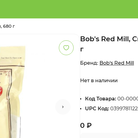
, 680 г
Bob's Red Mill,
г
Бренд:
Bob's Red Mill
Нет в наличии
Код Товара:
00-000
UPC Код:
0399781122
0 ₽