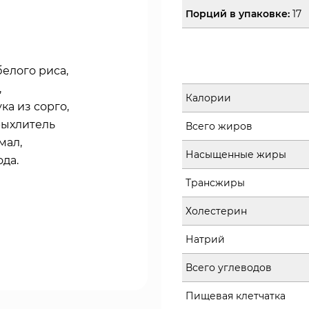
Порций в упаковке:
17
белого риса,
,
Калории
а из сорго,
рыхлитель
Всего жиров
мал,
Насыщенные жиры
ода.
Трансжиры
Холестерин
Натрий
Всего углеводов
Пищевая клетчатка