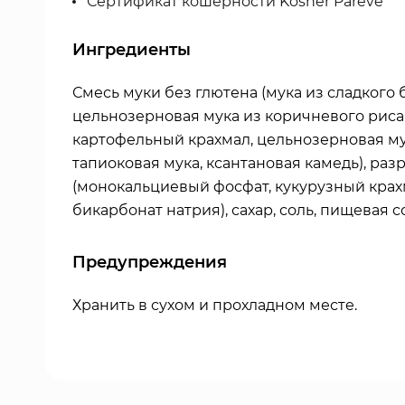
Сертификат кошерности Kosher Pareve
Ингредиенты
Смесь муки без глютена (мука из сладкого 
цельнозерновая мука из коричневого риса
картофельный крахмал, цельнозерновая мук
тапиоковая мука, ксантановая камедь), раз
(монокальциевый фосфат, кукурузный крах
бикарбонат натрия), сахар, соль, пищевая с
Предупреждения
Хранить в сухом и прохладном месте.