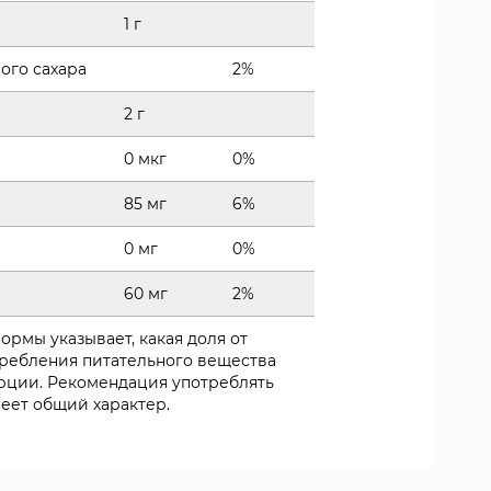
1 г
ого сахара
2%
2 г
0 мкг
0%
85 мг
6%
0 мг
0%
60 мг
2%
нормы указывает, какая доля от
ребления питательного вещества
рции. Рекомендация употреблять
меет общий характер.