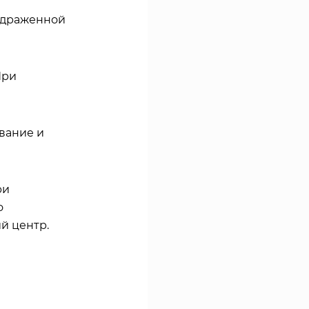
здраженной
При
вание и
ри
о
й центр.