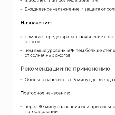
It Soothes. It Smoothes. It Softens.®
Ежедневное увлажнение и защита от сол
Назначение:
помогает предотвратить появление сол
ожогов
чем выше уровень SPF, тем больше степ
от солнечных ожогов
Рекомендации по применению
Обильно нанесите за 15 минут до выхода 
Повторное нанесение:
через 80 минут плавания или при сильн
потоотделении