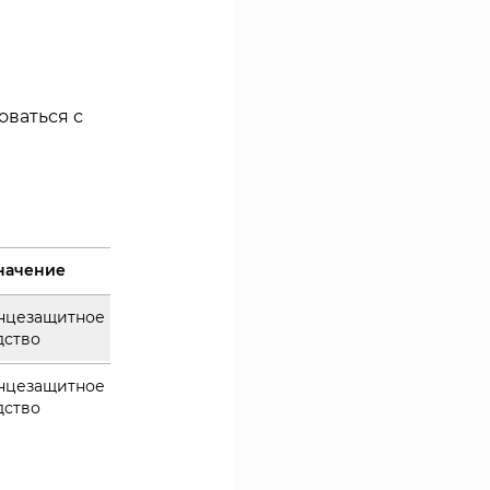
оваться с
начение
нцезащитное
дство
нцезащитное
дство