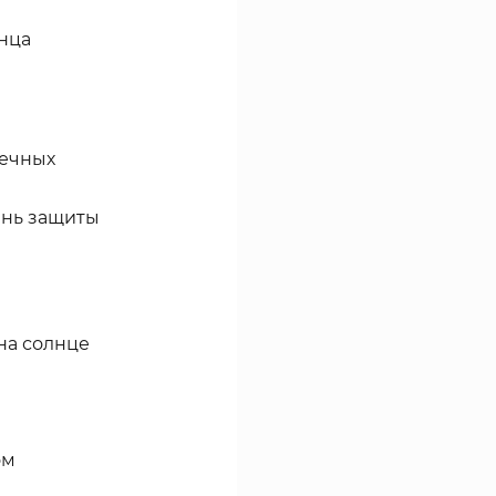
нца
нечных
ень защиты
на солнце
ом