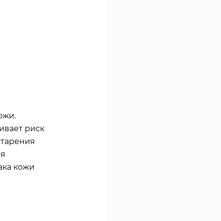
ожи.
ивает риск
старения
ля
ака кожи