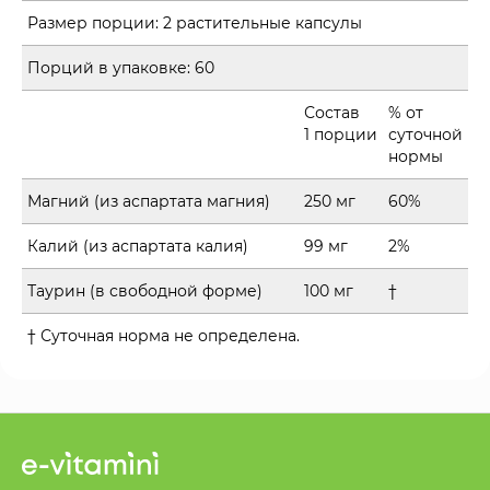
Размер порции:
2 растительные капсулы
Порций в упаковке:
60
Состав
% от
1 порции
суточной
нормы
Магний (из аспартата магния)
250 мг
60%
Калий (из аспартата калия)
99 мг
2%
Таурин (в свободной форме)
100 мг
†
† Суточная норма не определена.