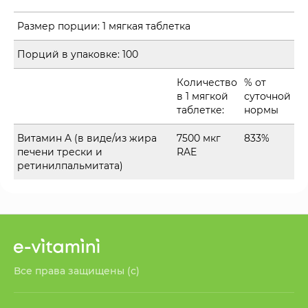
Размер порции:
1 мягкая таблетка
Порций в упаковке:
100
Количество
% от
в 1 мягкой
суточной
таблетке:
нормы
Витамин A (в виде/из жира
7500 мкг
833%
печени трески и
RAE
ретинилпальмитата)
Все права защищены (с)