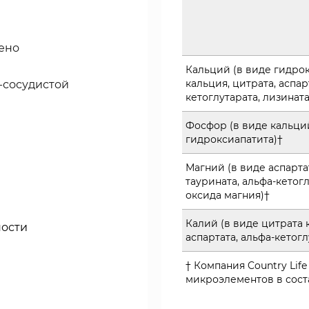
дено
Кальций (в виде гидро
кальция, цитрата, аспар
-сосудистой
кетоглутарата, лизината
Фосфор (в виде кальци
гидроксиапатита)†
Магний (в виде аспартат
таурината, альфа-кетогл
оксида магния)†
Калий (в виде цитрата 
ности
аспартата, альфа-кетогл
† Компания Country Life
микроэлементов в сост