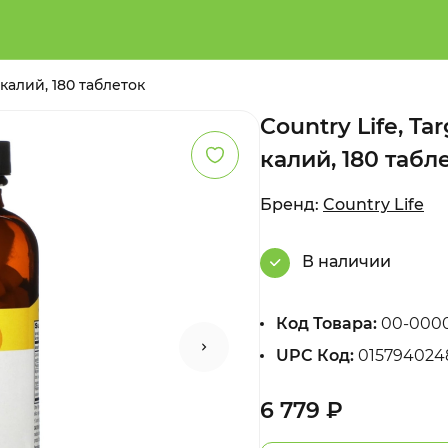
 калий, 180 таблеток
Country Life, Ta
калий, 180 табл
Бренд:
Country Life
В наличии
Код Товара:
00-000
UPC Код:
015794024
6 779 ₽