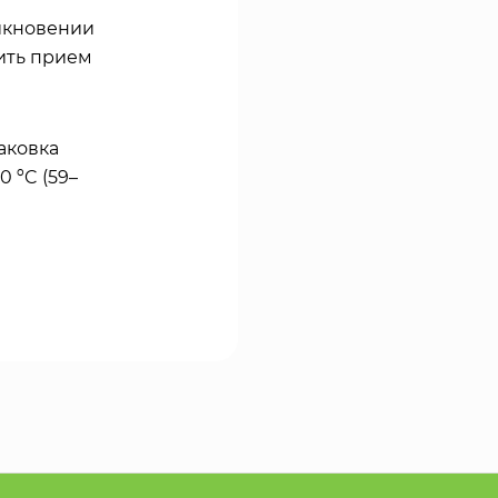
никновении
ить прием
аковка
 ºC (59–