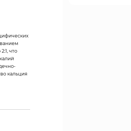
ецифических
ованием
:1, что
 калий
дечно-
тво кальция