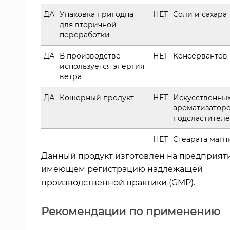
ДА
Упаковка пригодна
НЕТ
Соли и сахара
для вторичной
переработки
ДА
В производстве
НЕТ
Консервантов
используется энергия
ветра
ДА
Кошерный продукт
НЕТ
Искусственных
ароматизаторо
подсластител
НЕТ
Стеарата магн
Данный продукт изготовлен на предприят
имеющем регистрацию надлежащей
производственной практики (GMP).
Рекомендации по применению