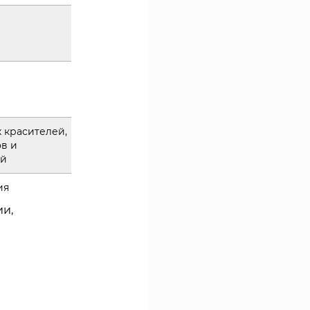
 красителей,
в и
ей
ия
ии,