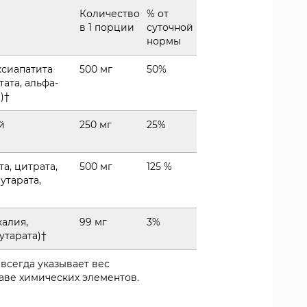
Количество
% от
в 1 порции
суточной
нормы
ксиапатита
500 мг
50%
тата, альфа-
)†
й
250 мг
25%
а, цитрата,
500 мг
125 %
утарата,
калия,
99 мг
3%
утарата)†
 всегда указывает вес
аве химических элементов.