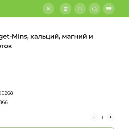
rget-Mins, кальций, магний и
еток
00268
866