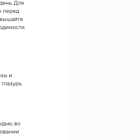
день. Для
ы перед
евышайте
ходимости
озы и
 глазурь.
дью, во
ровании