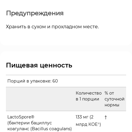
Предупреждения
Хранить в сухом и прохладном месте.
Пищевая ценность
Порций в упаковке:
60
Количество
% от
в 1 порции
суточной
нормы
LactoSpore®
133 мг (2
†
(бактерии бациллус
△
млрд КОЕ
)
коагуланс (Bacillus coagulans)