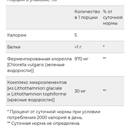
Количество
% от
в 1 порции
суточной
нормы
Калории
5
Белки
<1 г
*
Ферментированная хлорелла
970 мг
**
[Chlorella vulgaris (зеленые
водоросли)]
Комплекс микроэлементов
[из Lithothamnion glaciale
30 мг
**
и Lithothamnion tophiforme
(красные водоросли)]
* Процент от суточной нормы при условии
потребления 2000 калорий в день.
** Суточная норма не определена.