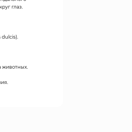
руг глаз.
ulcis).
 животных.
ия.