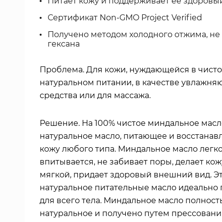
Питает кожу и поддерживает ее здоровы
Сертификат Non-GMO Project Verified
Получено методом холодного отжима, не
гексана
Проблема.
Для кожи, нуждающейся в чисто
натуральном питании, в качестве увлажня
средства или для массажа.
Решение.
На 100% чистое миндальное масл
натуральное масло, питающее и восстана
кожу любого типа. Миндальное масло легк
впитывается, не забивает поры, делает кож
мягкой, придает здоровый внешний вид. Э
натуральное питательные масло идеально 
для всего тела. Миндальное масло полност
натуральное и получено путем прессовани