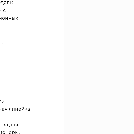
дят к
и с
ционных
на
ии
ная линейка
тва для
ционеры,