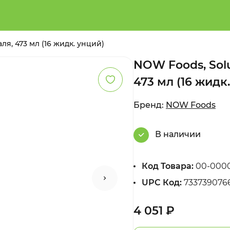
ля, 473 мл (16 жидк. унций)
NOW Foods, Solu
473 мл (16 жидк
Бренд:
NOW Foods
В наличии
Код Товара:
00-000
UPC Код:
733739076
4 051 ₽