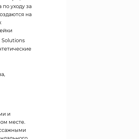
 по уходу за
создаются на
х
нейки
®
Solutions
нтетические
а,
ми и
ом месте.
ассажными
индального