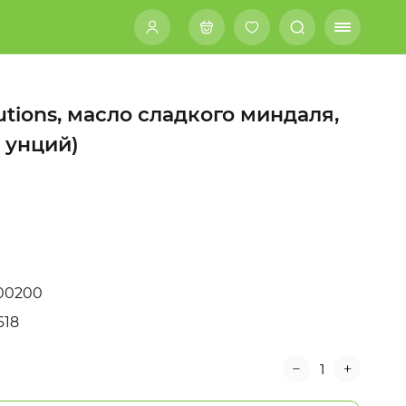
tions, масло сладкого миндаля,
. унций)
00200
618