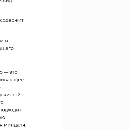
й вид
 содержит
м и
ющего
о — это
вливающее
о
у чистой,
то
подходит
ью
я миндаля.