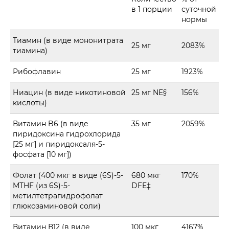
в 1 порции
суточной
нормы
Тиамин (в виде мононитрата
25 мг
2083%
тиамина)
Рибофлавин
25 мг
1923%
Ниацин (в виде никотиновой
25 мг NE§
156%
кислоты)
Витамин B6 (в виде
35 мг
2059%
пиридоксина гидрохлорида
[25 мг] и пиридоксаля-5-
фосфата [10 мг])
Фолат (400 мкг в виде (6S)-5-
680 мкг
170%
MTHF (из 6S)-5-
DFE‡
метилтетрагидрофолат
глюкозаминовой соли)
Витамин В12 (в виде
100 мкг
4167%