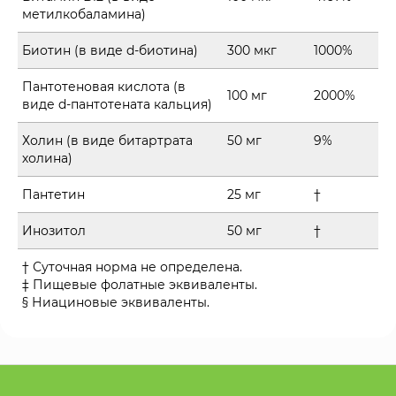
метилкобаламина)
Биотин (в виде d-биотина)
300 мкг
1000%
Пантотеновая кислота (в
100 мг
2000%
виде d-пантотената кальция)
Холин (в виде битартрата
50 мг
9%
холина)
Пантетин
25 мг
†
Инозитол
50 мг
†
† Суточная норма не определена.
‡ Пищевые фолатные эквиваленты.
§ Ниациновые эквиваленты.