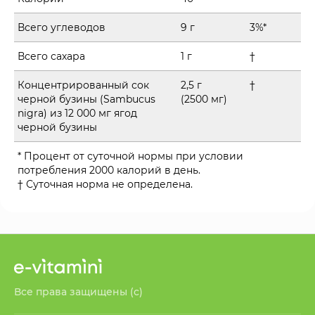
Всего углеводов
9 г
3%*
Всего сахара
1 г
†
Концентрированный сок
2,5 г
†
черной бузины (Sambucus
(2500 мг)
nigra) из 12 000 мг ягод
черной бузины
* Процент от суточной нормы при условии
потребления 2000 калорий в день.
† Суточная норма не определена.
Все права защищены (с)