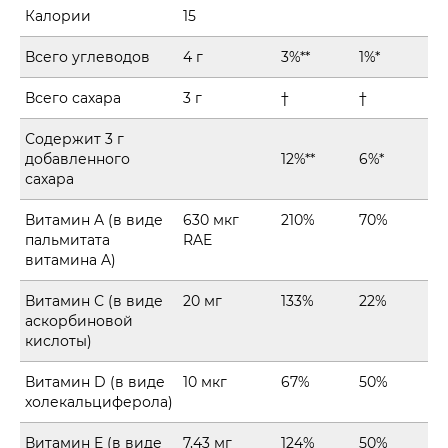
Калории
15
Всего углеводов
4 г
3%**
1%*
Всего сахара
3 г
†
†
Содержит 3 г
добавленного
12%**
6%*
сахара
Витамин A (в виде
630 мкг
210%
70%
пальмитата
RAE
витамина A)
Витамин С (в виде
20 мг
133%
22%
аскорбиновой
кислоты)
Витамин D (в виде
10 мкг
67%
50%
холекальциферола)
Витамин E (в виде
7,43 мг
124%
50%