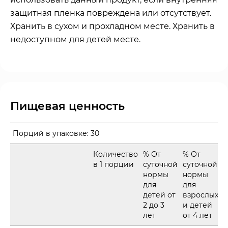
защитная пленка повреждена или отсутствует.
Хранить в сухом и прохладном месте. Хранить в
недоступном для детей месте.
Пищевая ценность
Порций в упаковке:
30
Количество
% От
% От
в 1 порции
суточной
суточной
нормы
нормы
для
для
детей от
взрослых
2 до 3
и детей
лет
от 4 лет