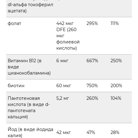
dl-альфа токоферил
ацетата)
фолат
442 мкг
295%
111%
DFE (260
мкг
фолиевой
кислоты)
Витамин В12 (в
6 мкг
667%
250%
виде
цианокобаламина)
биотин
60 мкг
750%
200%
Пантотеновая
5,2 мг
260%
104%
кислота (в виде d-
пантотената
кальция)
Йод (в виде йодида
42 мкг
47%
28%
калия)