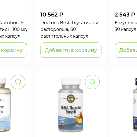
10 562 ₽
2 543 ₽
Nutrition, S-
Doctor's Best, Глутатион и
Enzymedic
ион, 100 мг,
расторопша, 60
30 капсул
ых капсул
растительных капсул
 корзину
Добавить в корзину
Добави