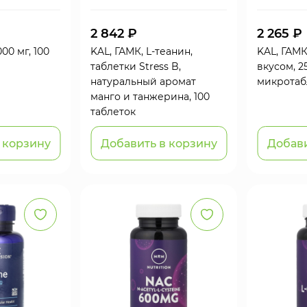
2 842 ₽
2 265 ₽
000 мг, 100
KAL, ГАМК, L-теанин,
KAL, ГАМ
таблетки Stress B,
вкусом, 25
натуральный аромат
микротаб
манго и танжерина, 100
таблеток
 корзину
Добавить в корзину
Добави