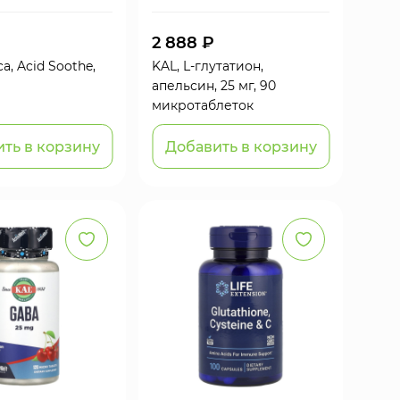
2 888 ₽
a, Acid Soothe,
KAL, L-глутатион,
апельсин, 25 мг, 90
микротаблеток
ть в корзину
Добавить в корзину