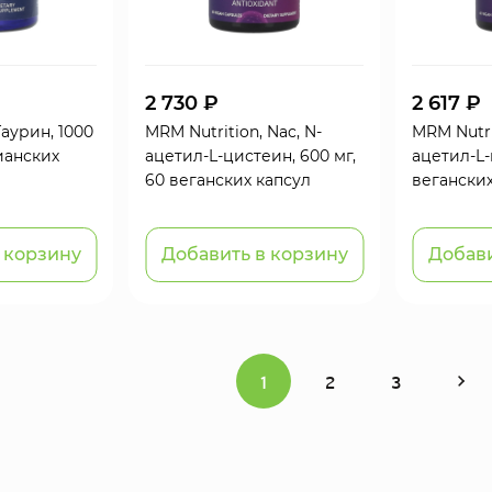
2 730 ₽
2 617 ₽
 Таурин, 1000
MRM Nutrition, Nac, N-
MRM Nutrit
ианских
ацетил-L-цистеин, 600 мг,
ацетил-L-
60 веганских капсул
веганских
 корзину
Добавить в корзину
Добави
1
2
3