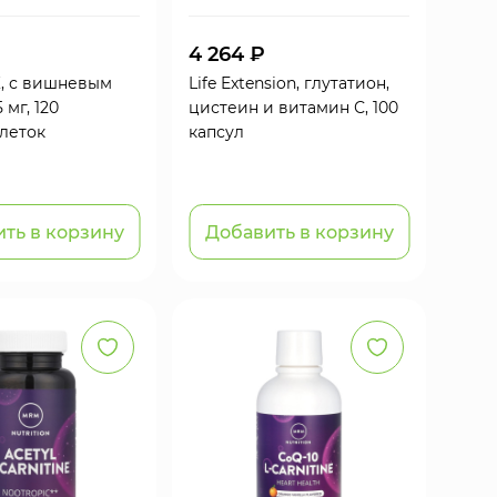
4 264 ₽
К, с вишневым
Life Extension, глутатион,
 мг, 120
цистеин и витамин С, 100
леток
капсул
ть в корзину
Добавить в корзину