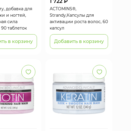
1 722 ₽
ury, добавка для
ACTOMINS®,
жи и ногтей,
Strandy,Капсулы для
ая сила
активации роста волос, 60
 90 таблеток
капсул
ть в корзину
Добавить в корзину