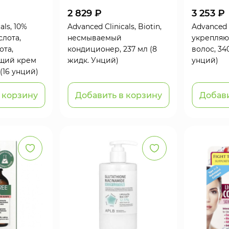
2 829 ₽
3 253 ₽
als, 10%
Advanced Clinicals, Biotin,
Advanced C
слота,
несмываемый
укрепляю
ота,
кондиционер, 237 мл (8
волос, 34
щий крем
жидк. Унций)
унций)
 (16 унций)
 корзину
Добавить в корзину
Добави