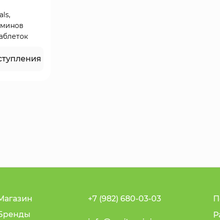
ls,
аминов
таблеток
ступления
Магазин
+7 (982) 680-03-03
П
Бренды
Р