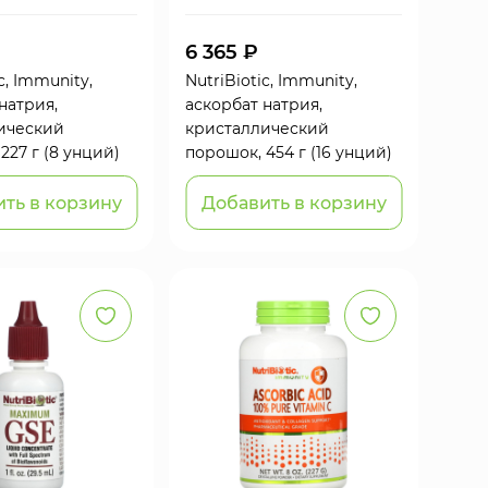
6 365 ₽
c, Immunity,
NutriBiotic, Immunity,
натрия,
аскорбат натрия,
ический
кристаллический
227 г (8 унций)
порошок, 454 г (16 унций)
ть в корзину
Добавить в корзину