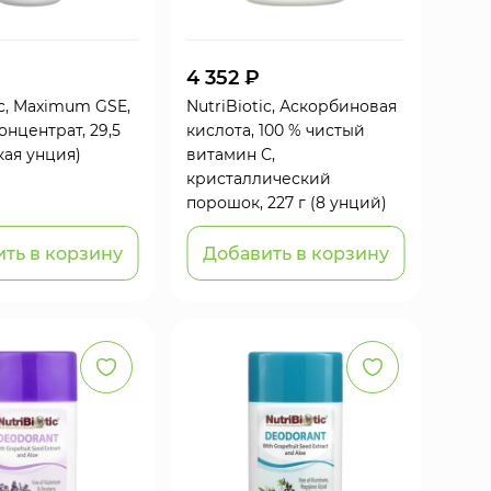
4 352 ₽
ic, Maximum GSE,
NutriBiotic, Аскорбиновая
нцентрат, 29,5
кислота, 100 % чистый
кая унция)
витамин С,
кристаллический
порошок, 227 г (8 унций)
ть в корзину
Добавить в корзину