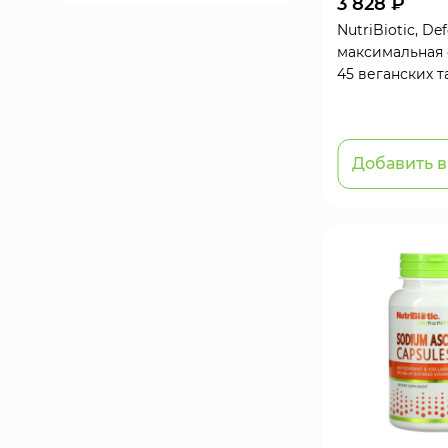
3 828 ₽
NutriBiotic, De
максимальная 
45 веганских т
Добавить в