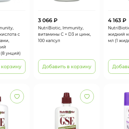
3 066 ₽
4 163 ₽
munity,
NutriBiotic, Immunity,
NutriBiot
кислота с
витамины C + D3 и цинк,
жидкий ко
ами,
100 капсул
мл (1 жид
кий
 (8 унций)
 корзину
Добавить в корзину
Добави