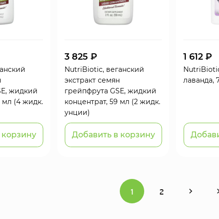
3 825 ₽
1 612 ₽
еганский
NutriBiotic, веганский
NutriBioti
н
экстракт семян
лаванда, 7
SE, жидкий
грейпфрута GSE, жидкий
 мл (4 жидк.
концентрат, 59 мл (2 жидк.
унции)
 корзину
Добавить в корзину
Добави
1
2