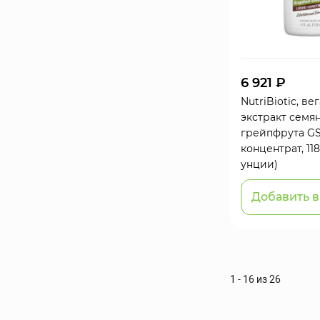
6 921 ₽
NutriBiotic, в
экстракт семя
грейпфрута G
концентрат, 118
унции)
Добавить в
1 - 16 из 26