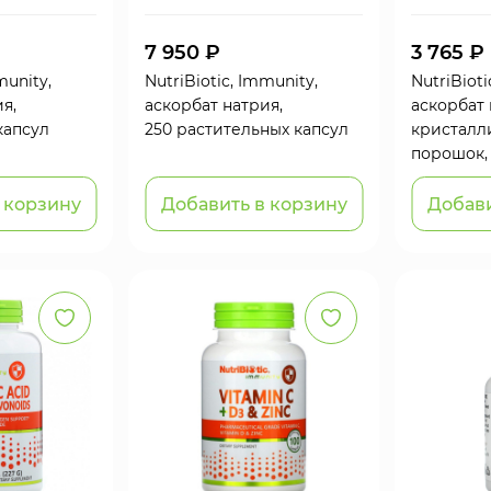
7 950 ₽
3 765 ₽
munity,
NutriBiotic, Immunity,
NutriBioti
я,
аскорбат натрия,
аскорбат 
капсул
250 растительных капсул
кристалл
порошок, 
 корзину
Добавить в корзину
Добави