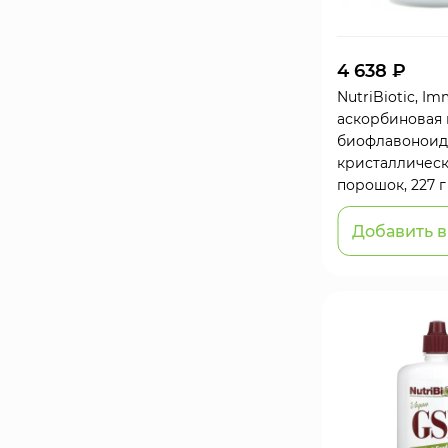
4 638 ₽
NutriBiotic, Im
аскорбиновая 
биофлавоноид
кристалличес
порошок, 227 г
Добавить в