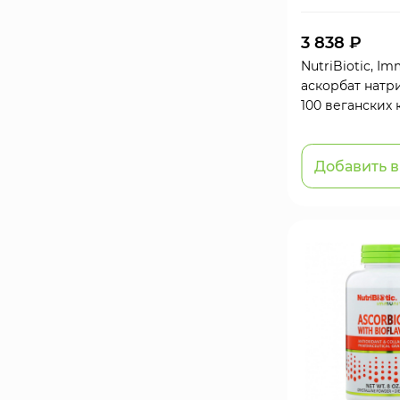
3 838 ₽
NutriBiotic, Im
аскорбат натри
100 веганских 
Добавить в