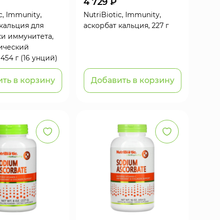
4 729 ₽
c, Immunity,
NutriBiotic, Immunity,
кальция для
аскорбат кальция, 227 г
и иммунитета,
ический
454 г (16 унций)
ть в корзину
Добавить в корзину