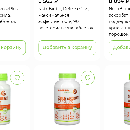
6 565 ₽
8 094 ₽
fensePlus,
NutriBiotic, DefensePlus,
NutriBioti
сила,
максимальная
аскорбат 
аблеток
эффективность, 90
поддержк
вегетарианских таблеток
кристалл
порошок, 
 корзину
Добавить в корзину
Добави