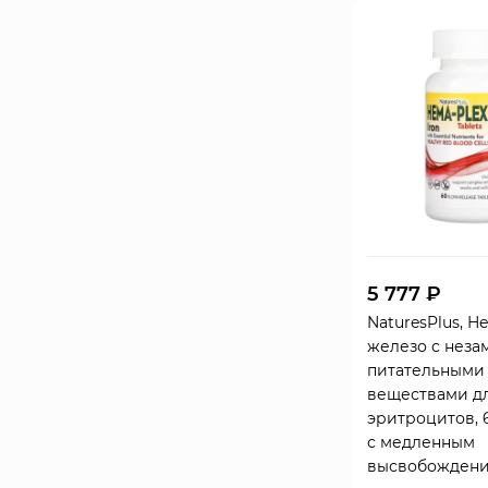
5 777 ₽
NaturesPlus, H
железо с нез
питательными
веществами д
эритроцитов, 
с медленным
высвобожден