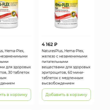
4 162 ₽
us, Hema-Plex,
NaturesPlus, Hema-Plex,
 незаменимыми
железо с незаменимыми
ными
питательными
ми для здоровых
веществами для здоровых
ов, 30 таблеток
эритроцитов, 60 мини-
ным
таблеток с медленным
ждением
высвобождением
ть в корзину
Добавить в корзину