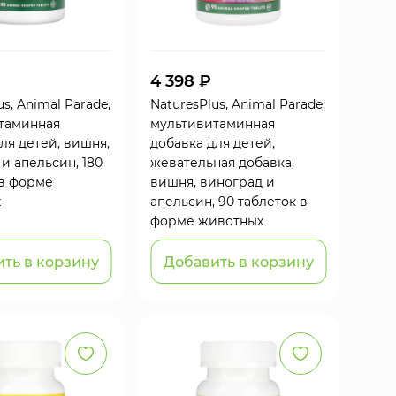
4 398 ₽
us, Animal Parade,
NaturesPlus, Animal Parade,
таминная
мультивитаминная
ля детей, вишня,
добавка для детей,
и апельсин, 180
жевательная добавка,
 в форме
вишня, виноград и
х
апельсин, 90 таблеток в
форме животных
ть в корзину
Добавить в корзину