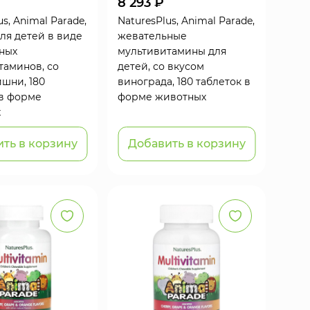
8 293 ₽
us, Animal Parade,
NaturesPlus, Animal Parade,
ля детей в виде
жевательные
ных
мультивитамины для
таминов, со
детей, со вкусом
ишни, 180
винограда, 180 таблеток в
 в форме
форме животных
х
ть в корзину
Добавить в корзину