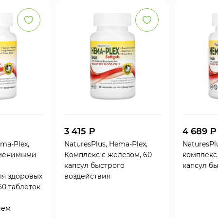
3 415 ₽
4 689 ₽
ema-Plex,
NaturesPlus, Hema-Plex,
NaturesPl
аменимыми
Комплекс с железом, 60
комплекс 
капсул быстрого
капсул б
ля здоровых
воздействия
60 таблеток
ием