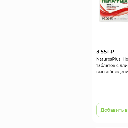
3 551 ₽
NaturesPlus, He
таблеток с дл
высвобожден
Добавить в