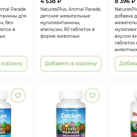
4 538 ₽
8 396 ₽
nimal Parade
NaturesPlus, Animal Parade,
NaturesPl
итамины для
детские жевательные
добавка д
н, без
мультивитамины,
жеватель
леток в
апельсин, 90 таблеток в
мультиви
ых
форме животных
вкусом в
таблеток
животны
 корзину
Добавить в корзину
Добави