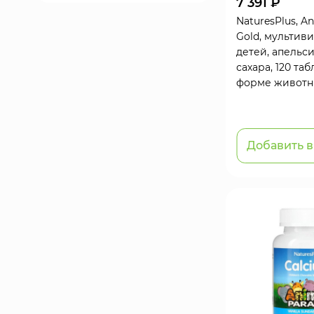
7 391 ₽
NaturesPlus, A
Gold, мультив
детей, апельси
сахара, 120 таб
форме животн
Добавить в