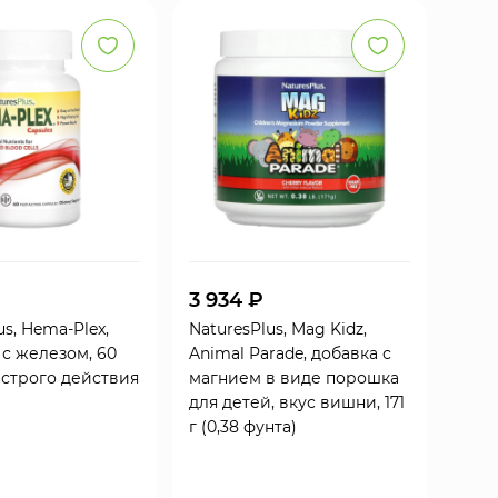
3 934 ₽
us, Hema-Plex,
NaturesPlus, Mag Kidz,
с железом, 60
Animal Parade, добавка с
ыстрого действия
магнием в виде порошка
для детей, вкус вишни, 171
г (0,38 фунта)