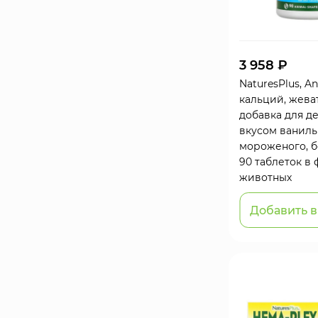
3 958 ₽
NaturesPlus, An
кальций, жева
добавка для де
вкусом ваниль
мороженого, бе
90 таблеток в
животных
Добавить в