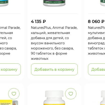
4 135 ₽
8 060 ₽
imal Parade,
NaturesPlus, Animal Parade,
NaturesPl
тельная
кальций, жевательная
мультиви
тей, со
добавка для детей, со
добавка д
ного
вкусом ванильного
виноград 
з сахара,
мороженого, без сахара,
таблеток
 форме
90 таблеток в форме
животны
животных
 корзину
Добавить в корзину
Добави