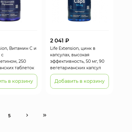
2 041 ₽
sion, Витамин С и
Life Extension, цинк в
 с
капсулах, высокая
етином, 250
эффективность, 50 мг, 90
анских таблеток
вегетарианских капсул
ть в корзину
Добавить в корзину
5