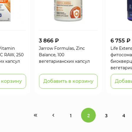
3 866 ₽
6 755 ₽
 Vitamin
Jarrow Formulas, Zinc
Life Exten
 C RAW, 250
Balance, 100
фитосома
ких капсул
вегетарианских капсул
биокверц
вегетари
 корзину
Добавить в корзину
Добави
1
2
3
4