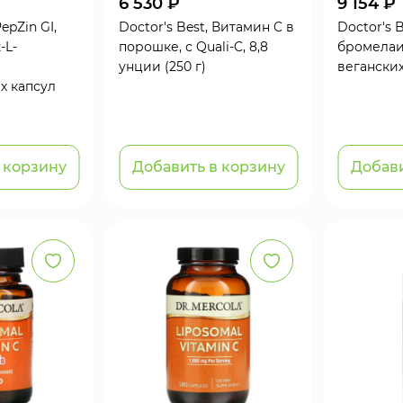
6 530 ₽
9 154 ₽
PepZin GI,
Doctor's Best, Витамин C в
Doctor's 
-L-
порошке, с Quali-C, 8,8
бромелаи
унции (250 г)
веганских
х капсул
 корзину
Добавить в корзину
Добави