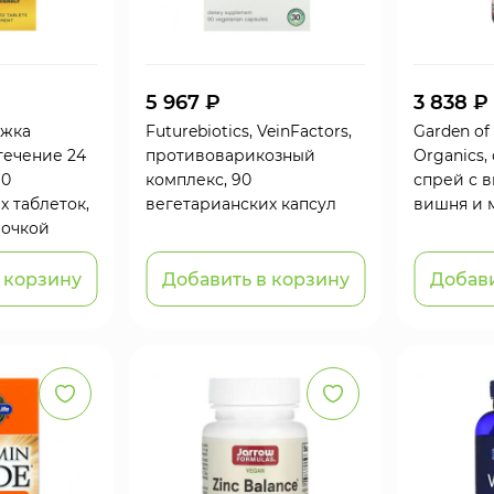
5 967 ₽
3 838 ₽
ржка
Futurebiotics, VeinFactors,
Garden of 
течение 24
противоварикозный
Organics,
90
комплекс, 90
спрей с 
х таблеток,
вегетарианских капсул
вишня и 
лочкой
 корзину
Добавить в корзину
Добави