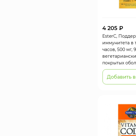
4 205 ₽
EsterC, Подде
иммунитета в 
часов, 500 мг, 
вегетариански
покрытых обо
Добавить в