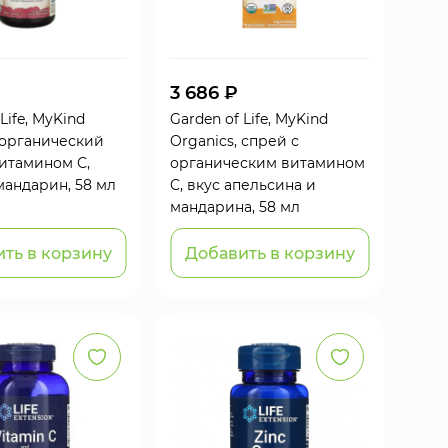
3 686 ₽
Life, MyKind
Garden of Life, MyKind
 органический
Organics, спрей с
витамином С,
органическим витамином
мандарин, 58 мл
C, вкус апельсина и
мандарина, 58 мл
ть в корзину
Добавить в корзину