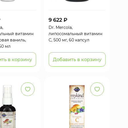
₽
9 622 ₽
a,
Dr. Mercola,
льный витамин
липосомальный витамин
овая ваниль,
С, 500 мг, 60 капсул
450 мл
ть в корзину
Добавить в корзину